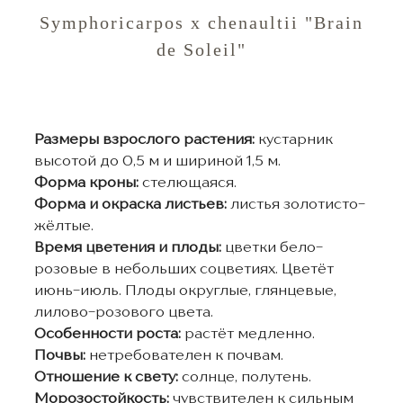
Symphoricarpos x chenaultii "Brain
de Soleil"
Размеры взрослого растения:
кустарник
высотой до 0,5 м и шириной 1,5 м.
Форма кроны:
стелющаяся.
Форма и окраска листьев:
листья золотисто-
жёлтые.
Время цветения и плоды:
цветки бело-
розовые в небольших соцветиях. Цветёт
июнь-июль. Плоды округлые, глянцевые,
лилово-розового цвета.
Особенности роста:
растёт медленно.
Почвы:
нетребователен к почвам.
Отношение к свету:
солнце, полутень.
Морозостойкость:
чувствителен к сильным