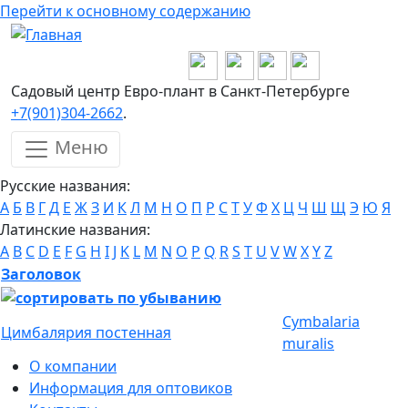
Перейти к основному содержанию
Садовый центр Евро-плант в Санкт-Петербурге
+7(901)304-2662
.
Меню
Русские названия:
А
Б
В
Г
Д
Е
Ж
З
И
К
Л
М
Н
О
П
Р
С
Т
У
Ф
Х
Ц
Ч
Ш
Щ
Э
Ю
Я
Латинские названия:
A
B
C
D
E
F
G
H
I
J
K
L
M
N
O
P
Q
R
S
T
U
V
W
X
Y
Z
Заголовок
Cymbalaria
Цимбалярия постенная
muralis
О компании
Информация для оптовиков