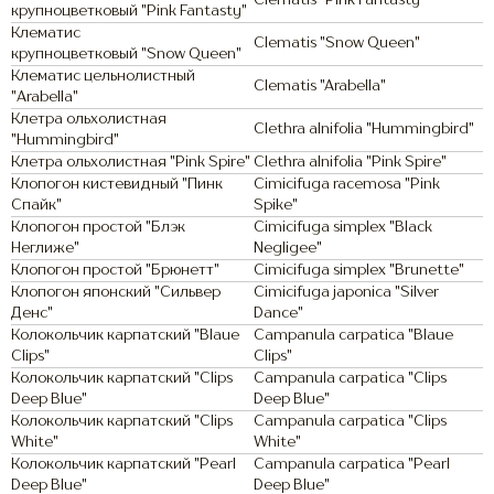
Clematis "Pink Fantasty"
крупноцветковый "Pink Fantasty"
Клематис
Clematis "Snow Queen"
крупноцветковый "Snow Queen"
Клематис цельнолистный
Clematis "Arabella"
"Arabella"
Клетра ольхолистная
Clethra alnifolia "Hummingbird"
"Hummingbird"
Клетра ольхолистная "Pink Spire"
Clethra alnifolia "Pink Spire"
Клопогон кистевидный "Пинк
Cimicifuga racemosa "Pink
Спайк"
Spike"
Клопогон простой "Блэк
Cimicifuga simplex "Black
Неглиже"
Negligee"
Клопогон простой "Брюнетт"
Cimicifuga simplex "Brunette"
Клопогон японский "Сильвер
Cimicifuga japonica "Silver
Денс"
Dance"
Колокольчик карпатский "Blaue
Campanula carpatica "Blaue
Clips"
Clips"
Колокольчик карпатский "Clips
Campanula carpatica "Clips
Deep Blue"
Deep Blue"
Колокольчик карпатский "Clips
Campanula carpatica "Clips
White"
White"
Колокольчик карпатский "Pearl
Campanula carpatica "Pearl
Deep Blue"
Deep Blue"