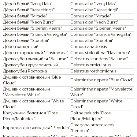
Дёрен белый "Ivory Halo"
Cornus alba "Ivory Halo"
Дёрен белый "Kesselringii"
Cornus alba "Kesselringii"
Дёрен белый "Miracle"
Cornus alba "Miracle"
Дёрен белый "Neon Burst"
Cornus alba "Neon Burst"
Дёрен белый "Siberian Pearls"
Cornus alba "Siberian Pearls"
Дёрен белый "Sibirica Variegata"
Cornus alba "Sibirica Variegata"
Дёрен белый "Spaethii"
Cornus alba "Spaethii"
Дёрен канадский
Cornus canadensis
Дёрен отпрысковый "Flaviramea"
Cornus stolonifera "Flaviramea"
Древогубец вьющийся "Bailumn"
Celastrus scandens "Bailumn"
Древогубец круглолистный
Celastrus orbiculatus
Древогубец Росторна
Celastrus rosthornianus
Душевик котовниковый "Blue
Calamintha nepeta "Blue Cloud"
Cloud"
Душевик котовниковый
Calamintha nepeta "Marvelette
"Marvelette White"
White"
Душевик котовниковый "White
Calamintha nepeta "White
Cloud"
Cloud"
Калужница болотная "Flore
Caltha palusris "Flore
Pleno/Multiplex"
Pleno/Multiplex"
Caragana arborescens
Карагана древовидная "Pendula"
"Pendula"