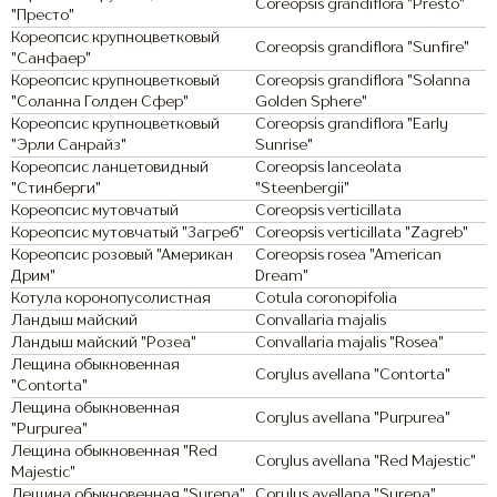
Coreopsis grandiflora "Presto"
"Престо"
Кореопсис крупноцветковый
Coreopsis grandiflora "Sunfire"
"Санфаер"
Кореопсис крупноцветковый
Coreopsis grandiflora "Solanna
"Соланна Голден Сфер"
Golden Sphere"
Кореопсис крупноцветковый
Coreopsis grandiflora "Early
"Эрли Санрайз"
Sunrise"
Кореопсис ланцетовидный
Coreopsis lanceolata
"Стинберги"
"Steenbergii"
Кореопсис мутовчатый
Coreopsis verticillata
Кореопсис мутовчатый "Загреб"
Coreopsis verticillata "Zagreb"
Кореопсис розовый "Американ
Coreopsis rosea "American
Дрим"
Dream"
Котула коронопусолистная
Cotula coronopifolia
Ландыш майский
Convallaria majalis
Ландыш майский "Розеа"
Convallaria majalis "Rosea"
Лещина обыкновенная
Corylus avellana "Contorta"
"Contorta"
Лещина обыкновенная
Corylus avellana "Purpurea"
"Purpurea"
Лещина обыкновенная "Red
Corylus avellana "Red Majestic"
Majestic"
Лещина обыкновенная "Syrena"
Corylus avellana "Syrena"