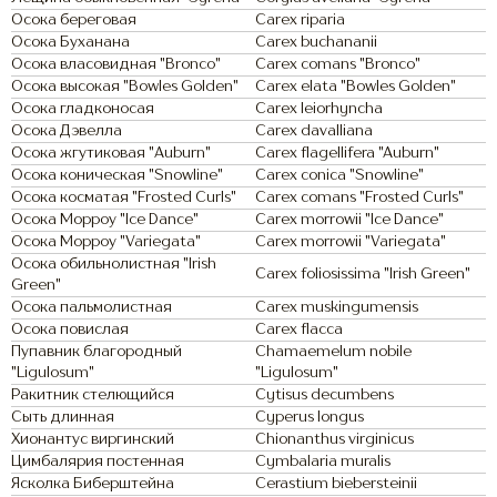
Осока береговая
Carex riparia
Осока Буханана
Carex buchananii
Осока власовидная "Bronco"
Carex comans "Bronco"
Осока высокая "Bowles Golden"
Carex elata "Bowles Golden"
Осока гладконосая
Carex leiorhyncha
Осока Дэвелла
Carex davalliana
Осока жгутиковая "Auburn"
Carex flagellifera "Auburn"
Осока коническая "Snowline"
Carex conica "Snowline"
Осока косматая "Frosted Curls"
Carex comans "Frosted Curls"
Осока Морроу "Ice Dance"
Carex morrowii "Ice Dance"
Осока Морроу "Variegata"
Carex morrowii "Variegata"
Осока обильнолистная "Irish
Carex foliosissima "Irish Green"
Green"
Осока пальмолистная
Carex muskingumensis
Осока повислая
Carex flacca
Пупавник благородный
Chamaemelum nobile
"Ligulosum"
"Ligulosum"
Ракитник стелющийся
Cytisus decumbens
Сыть длинная
Cyperus longus
Хионантус виргинский
Chionanthus virginicus
Цимбалярия постенная
Cymbalaria muralis
Ясколка Биберштейна
Cerastium biebersteinii