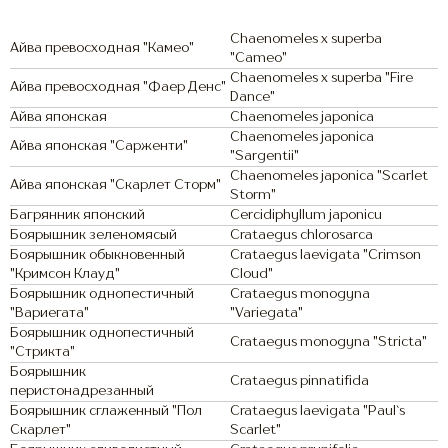
Chaenomeles x superba
Айва превосходная "Камео"
"Cameo"
Chaenomeles x superba "Fire
Айва превосходная "Фаер Денс"
Dance"
Айва японская
Chaenomeles japonica
Chaenomeles japonica
Айва японская "Сарженти"
"Sargentii"
Chaenomeles japonica "Scarlet
Айва японская "Скарлет Сторм"
Storm"
Багрянник японский
Cercidiphyllum japonicu
Боярышник зеленомясый
Crataegus chlorosarca
Боярышник обыкновенный
Crataegus laevigata "Crimson
"Кримсон Клауд"
Cloud"
Боярышник однопестичный
Crataegus monogyna
"Вариегата"
"Variegata"
Боярышник однопестичный
Crataegus monogyna "Stricta"
"Стрикта"
Боярышник
Crataegus pinnatifida
перистонадрезанный
Боярышник сглаженный "Пол
Crataegus laevigata "Paul`s
Скарлет"
Scarlet"