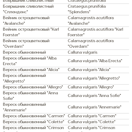
Боярышник сливолистный
Crataegus prunifolia
Боярышник сливолистный
Crataegus prunifolia
"Спленденс"
"Splendens"
Вейник остроцветковый
Calamagrostis acutiflora
"Avalanche"
"Avalanche"
Вейник остроцветковый "Karl
Calamagrostis acutiflora "Karl
Foerster"
Foerster"
Вейник остроцветковый
Calamagrostis acutiflora
"Overdam"
"Overdam"
Вереск обыкновенный
Calluna vulgaris
Вереск обыкновенный "Alba
Calluna vulgaris "Alba Erecta"
Erecta"
Вереск обыкновенный "Alicia"
Calluna vulgaris "Alicia"
Вереск обыкновенный
Calluna vulgaris "Allegretto"
"Allegretto"
Вереск обыкновенный "Allegro"
Calluna vulgaris "Allegro"
Вереск обыкновенный "Anna
Calluna vulgaris "Anna Sofie"
Sofie"
Вереск обыкновенный
Calluna vulgaris "Annemarie"
"Annemarie"
Вереск обыкновенный "Carmen"
Calluna vulgaris "Carmen"
Вереск обыкновенный "Colette"
Calluna vulgaris "Colette"
Вереск обыкновенный "Crimson
Calluna vulgaris "Crimson