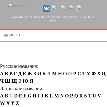
Перейти к основному содержанию
Садовый центр Евро-плант в Санкт-Петербурге
+7(901)304-
2662
.
МЕНЮ
Русские названия:
А
Б
В
Г
Д
Е
Ж
З
И
К
Л
М
Н
О
П
Р
С
Т
У
Ф
Х
Ц
Ч
Ш
Щ
Э
Ю
Я
Латинские названия:
A
B
C
D
E
F
G
H
I
J
K
L
M
N
O
P
Q
R
S
T
U
V
W
X
Y
Z