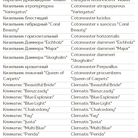
Карагана древовидная "Walker"
Caragana arborescens "Walker"
Кизильник атропурпуреа
Cotoneaster atropurpureus
"Variegatus"
"Variegatus"
Кизильник блестящий
Cotoneaster lucidus
Кизильник гибридный "Coral
Cotoneaster x suecicus "Coral
Beauty"
Beauty"
Кизильник горизонтальный
Cotoneaster horizontalis
Кизильник Даммера "Eichholz"
Cotoneaster dammeri "Eichholz"
Кизильник Даммера "Major"
Cotoneaster dammeri "Major"
Cotoneaster dammeri
Кизильник Даммера "Skogholm"
"Skogholm"
Кизильник крошечный
Cotoneaster Perpusillus
Кизильник лежачий "Queen of
Cotoneaster procumbens
Carpets"
"Queen of Carpets"
Клематис "Beautiful Bride"
Clematis "Beautiful Bride"
Клематис "Bieszczady"
Clematis "Bieszczady"
Клематис "Blue Explosion"
Clematis "Blue Explosion"
Клематис "Blue Light"
Clematis "Blue Light"
Клематис "Chalcedony"
Clematis "Chalcedony"
Клематис "Fay"
Clematis "Fay"
Клематис "Justa"
Clematis "Justa"
Клематис "Multi Blue"
Clematis "Multi Blue"
Клематис "Perida"
Clematis "Perida"