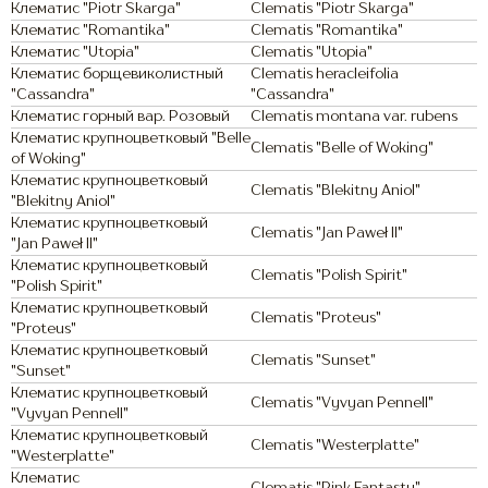
Клематис "Piotr Skarga"
Clematis "Piotr Skarga"
Клематис "Romantika"
Clematis "Romantika"
Клематис "Utopia"
Clematis "Utopia"
Клематис борщевиколистный
Clematis heracleifolia
"Cassandra"
"Cassandra"
Клематис горный вар. Розовый
Clematis montana var. rubens
Клематис крупноцветковый "Belle
Clematis "Belle of Woking"
of Woking"
Клематис крупноцветковый
Clematis "Blekitny Aniol"
"Blekitny Aniol"
Клематис крупноцветковый
Clematis "Jan Paweł II"
"Jan Paweł II"
Клематис крупноцветковый
Clematis "Polish Spirit"
"Polish Spirit"
Клематис крупноцветковый
Clematis "Proteus"
"Proteus"
Клематис крупноцветковый
Clematis "Sunset"
"Sunset"
Клематис крупноцветковый
Clematis "Vyvyan Pennell"
"Vyvyan Pennell"
Клематис крупноцветковый
Clematis "Westerplatte"
"Westerplatte"
Клематис