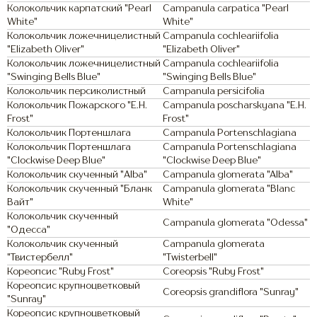
Колокольчик карпатский "Pearl
Campanula carpatica "Pearl
White"
White"
Колокольчик ложечницелистный
Campanula cochleariifolia
"Elizabeth Oliver"
"Elizabeth Oliver"
Колокольчик ложечницелистный
Campanula cochleariifolia
"Swinging Bells Blue"
"Swinging Bells Blue"
Колокольчик персиколистный
Campanula persicifolia
Колокольчик Пожарского "E.H.
Campanula poscharskyana "E.H.
Frost"
Frost"
Колокольчик Портеншлага
Campanula Portenschlagiana
Колокольчик Портеншлага
Campanula Portenschlagiana
"Clockwise Deep Blue"
"Clockwise Deep Blue"
Колокольчик скученный "Alba"
Campanula glomerata "Alba"
Колокольчик скученный "Бланк
Campanula glomerata "Blanc
Вайт"
White"
Колокольчик скученный
Campanula glomerata "Odessa"
"Одесса"
Колокольчик скученный
Campanula glomerata
"Твистербелл"
"Twisterbell"
Кореопсис "Ruby Frost"
Coreopsis "Ruby Frost"
Кореопсис крупноцветковый
Coreopsis grandiflora "Sunray"
"Sunray"
Кореопсис крупноцветковый