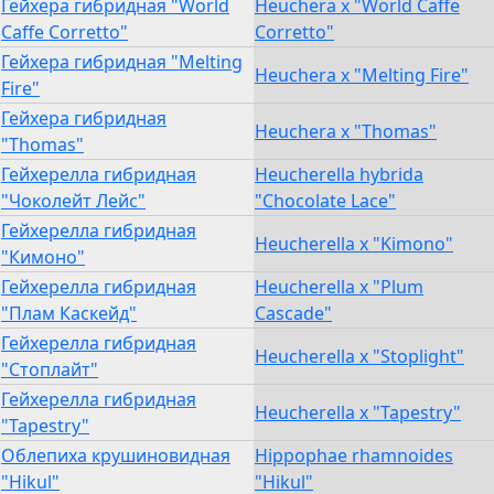
Гейхера гибридная "World
Heuchera x "World Caffe
Caffe Corretto"
Corretto"
Гейхера гибридная "Melting
Heuchera х "Melting Fire"
Fire"
Гейхера гибридная
Heuchera х "Thomas"
"Thomas"
Гейхерелла гибридная
Heucherella hybrida
"Чоколейт Лейс"
"Chocolate Lace"
Гейхерелла гибридная
Heucherella x "Kimono"
"Кимоно"
Гейхерелла гибридная
Heucherella x "Plum
"Плам Каскейд"
Cascade"
Гейхерелла гибридная
Heucherella x "Stoplight"
"Стоплайт"
Гейхерелла гибридная
Heucherella x "Tapestry"
"Tapestry"
Облепиха крушиновидная
Hippophae rhamnoides
"Hikul"
"Hikul"