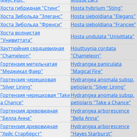
Хоста гибридная "Стинг"
Hosta hybrium "Sting"
Хоста Зибольда "Элеганс"
Hosta sieboldiana "Elegans"
Хоста Зибольда "Френси"
Hosta sieboldiana "Francee"
Хоста волнистая
Hosta undulata "Univittata"
"Унивиттата"
Хауттюйния сердцевидная
Houttuynia cordata
"Chameleon"
"Chameleon"
Гортензия метельчатая
Hydrangea paniculata
"Меджикал Фаер"
"Magical Fire"
Гортензия черешковая
Hydrangea anomala subsp.
"Silver Lining"
petiolaris "Silver Lining"
Гортензия черешковая "Take
Hydrangea anomala subsp.
a Chance"
petiolaris "Take a Chance"
Гортензия древовидная
Hydrangea arborescence
"Белла Анна"
"Bella Anna"
Гортензия древовидная
Hydrangea arborescence
"Хейс Старбёрст"
"Hayes Starburst"