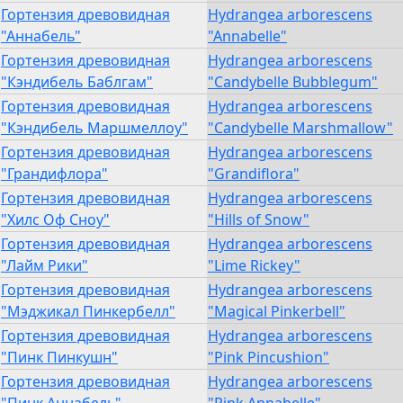
Гортензия древовидная
Hydrangea arborescens
"Аннабель"
"Annabelle"
Гортензия древовидная
Hydrangea arborescens
"Кэндибель Баблгам"
"Candybelle Bubblegum"
Гортензия древовидная
Hydrangea arborescens
"Кэндибель Маршмеллоу"
"Candybelle Marshmallow"
Гортензия древовидная
Hydrangea arborescens
"Грандифлора"
"Grandiflora"
Гортензия древовидная
Hydrangea arborescens
"Хилс Оф Сноу"
"Hills of Snow"
Гортензия древовидная
Hydrangea arborescens
"Лайм Рики"
"Lime Rickey"
Гортензия древовидная
Hydrangea arborescens
"Мэджикал Пинкербелл"
"Magical Pinkerbell"
Гортензия древовидная
Hydrangea arborescens
"Пинк Пинкушн"
"Pink Pincushion"
Гортензия древовидная
Hydrangea arborescens