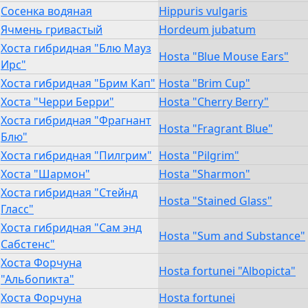
Сосенка водяная
Hippuris vulgaris
Ячмень гривастый
Hordeum jubatum
Хоста гибридная "Блю Мауз
Hosta "Blue Mouse Ears"
Ирс"
Хоста гибридная "Брим Кап"
Hosta "Brim Cup"
Хоста "Черри Берри"
Hosta "Cherry Berry"
Хоста гибридная "Фрагнант
Hosta "Fragrant Blue"
Блю"
Хоста гибридная "Пилгрим"
Hosta "Pilgrim"
Хоста "Шармон"
Hosta "Sharmon"
Хоста гибридная "Стейнд
Hosta "Stained Glass"
Гласс"
Хоста гибридная "Сам энд
Hosta "Sum and Substance"
Сабстенс"
Хоста Форчуна
Hosta fortunei "Albopicta"
"Альбопикта"
Хоста Форчуна
Hosta fortunei