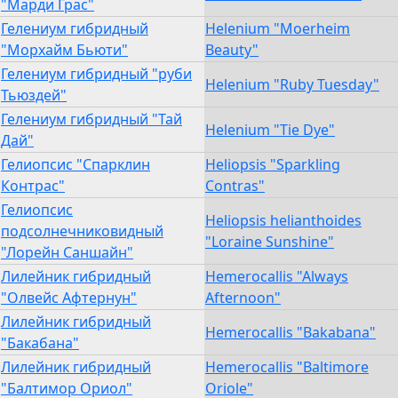
"Марди Грас"
Гелениум гибридный
Helenium "Moerheim
"Морхайм Бьюти"
Beauty"
Гелениум гибридный "руби
Helenium "Ruby Tuesday"
Тьюздей"
Гелениум гибридный "Тай
Helenium "Tie Dye"
Дай"
Гелиопсис "Спарклин
Heliopsis "Sparkling
Контрас"
Contras"
Гелиопсис
Heliopsis helianthoides
подсолнечниковидный
"Loraine Sunshine"
"Лорейн Саншайн"
Лилейник гибридный
Hemerocallis "Always
"Олвейс Афтернун"
Afternoon"
Лилейник гибридный
Hemerocallis "Bakabana"
"Бакабана"
Лилейник гибридный
Hemerocallis "Baltimore
"Балтимор Ориол"
Oriole"