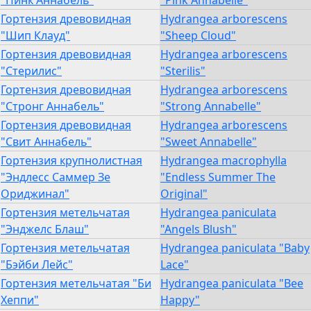
"Пинк Аннабель"
"Pink Annabelle"
Гортензия древовидная
Hydrangea arborescens
"Шип Клауд"
"Sheep Cloud"
Гортензия древовидная
Hydrangea arborescens
"Стерилис"
"Sterilis"
Гортензия древовидная
Hydrangea arborescens
"Стронг Аннабель"
"Strong Annabelle"
Гортензия древовидная
Hydrangea arborescens
"Свит Аннабель"
"Sweet Annabelle"
Гортензия крупнолистная
Hydrangea macrophylla
"Эндлесс Саммер Зе
"Endless Summer The
Ориджинал"
Original"
Гортензия метельчатая
Hydrangea paniculata
"Энджелс Блаш"
"Angels Blush"
Гортензия метельчатая
Hydrangea paniculata "Baby
"Бэйби Лейс"
Lace"
Гортензия метельчатая "Би
Hydrangea paniculata "Bee
Хеппи"
Happy"