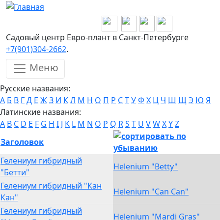
Перейти к основному содержанию
Садовый центр Евро-плант в Санкт-Петербурге
+7(901)304-2662
.
Меню
Русские названия:
А
Б
В
Г
Д
Е
Ж
З
И
К
Л
М
Н
О
П
Р
С
Т
У
Ф
Х
Ц
Ч
Ш
Щ
Э
Ю
Я
Латинские названия:
A
B
C
D
E
F
G
H
I
J
K
L
M
N
O
P
Q
R
S
T
U
V
W
X
Y
Z
Заголовок
Гелениум гибридный
Helenium "Betty"
"Бетти"
Гелениум гибридный "Кан
Helenium "Can Can"
Кан"
Гелениум гибридный
Helenium "Mardi Gras"