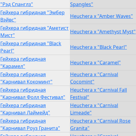
"Рэд Спанглз"
Spangles"
Гейхера гибридная "Эмбер
Heuchera x "Amber Waves"
Вэйвс"
Гейхера гибридная "Аметист
Heuchera x "Amethyst Myst"
Мист"
Гейхера гибридная "Black
Heuchera x "Black Pearl"
Pearl"
Гейхера гибридная
Heuchera x "Caramel"
"Карамел"
Гейхера гибридная
Heuchera x "Carnival
"Карнивал Кокоминт"
Cocomint"
Гейхера гибридная
Heuchera x "Carnival Fall
"Карнивал Фолл Фестивал"
Festival"
Гейхера гибридная
Heuchera x "Carnival
"Карнивал Лаймейд"
Limeade"
Гейхера гибридная
Heuchera x "Carnival Rose
"Карнивал Роуз Гранита"
Granita"