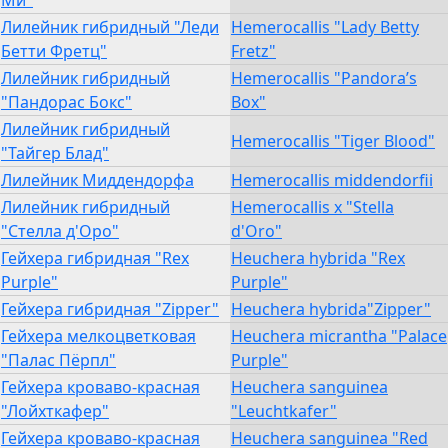
Ми"
Лилейник гибридный "Леди
Hemerocallis "Lady Betty
Бетти Фретц"
Fretz"
Лилейник гибридный
Hemerocallis "Pandora’s
"Пандорас Бокс"
Box"
Лилейник гибридный
Hemerocallis "Tiger Blood"
"Тайгер Блад"
Лилейник Миддендорфа
Hemerocallis middendorfii
Лилейник гибридный
Hemerocallis х "Stella
"Стелла д'Оро"
d'Oro"
Гейхера гибридная "Rex
Heuchera hybrida "Rex
Purple"
Purple"
Гейхера гибридная "Zipper"
Heuchera hybrida"Zipper"
Гейхера мелкоцветковая
Heuchera micrantha "Palace
"Палас Пёрпл"
Purple"
Гейхера кроваво-красная
Heuchera sanguinea
"Лойхткафер"
"Leuchtkafer"
Гейхера кроваво-красная
Heuchera sanguinea "Red