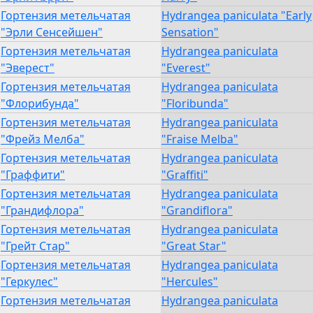
Гортензия метельчатая
Hydrangea paniculata "Early
"Эрли Сенсейшен"
Sensation"
Гортензия метельчатая
Hydrangea paniculata
"Эверест"
"Everest"
Гортензия метельчатая
Hydrangea paniculata
"Флорибунда"
"Floribunda"
Гортензия метельчатая
Hydrangea paniculata
"Фрейз Мелба"
"Fraise Melba"
Гортензия метельчатая
Hydrangea paniculata
"Граффити"
"Graffiti"
Гортензия метельчатая
Hydrangea paniculata
"Грандифлора"
"Grandiflora"
Гортензия метельчатая
Hydrangea paniculata
"Грейт Стар"
"Great Star"
Гортензия метельчатая
Hydrangea paniculata
"Геркулес"
"Hercules"
Гортензия метельчатая
Hydrangea paniculata