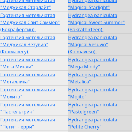
Гортензия метельчатая
Hydrangea paniculata
"Меджикал Старлайт"
"Magical Starlight"
Гортензия метельчатая
Hydrangea paniculata
"Меджикал Свит Саммер"
"Magical Sweet Summer"
(Бокрафёртин)
(Bokrathirteen)
Гортензия метельчатая
Hydrangea paniculata
"Меджикал Везувио"
"Magical Vesuvio"
(Колмавесу)
(Kolmavesu)
Гортензия метельчатая
Hydrangea paniculata
"Мега Минди"
"Mega Mindy"
Гортензия метельчатая
Hydrangea paniculata
"Металлика"
"Metalica"
Гортензия метельчатая
Hydrangea paniculata
"Мохито"
"Mojito"
Гортензия метельчатая
Hydrangea paniculata
"Пастельгрин"
"Pastelgreen"
Гортензия метельчатая
Hydrangea paniculata
"Петит Черри"
"Petite Cherry"