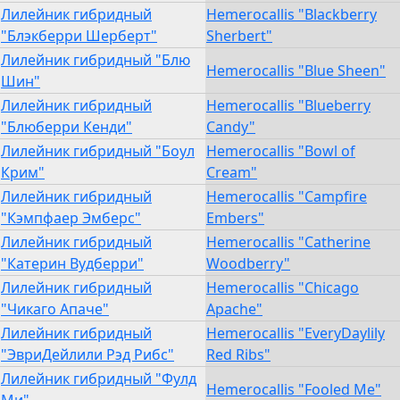
Лилейник гибридный
Hemerocallis "Blackberry
"Блэкберри Шерберт"
Sherbert"
Лилейник гибридный "Блю
Hemerocallis "Blue Sheen"
Шин"
Лилейник гибридный
Hemerocallis "Blueberry
"Блюберри Кенди"
Candy"
Лилейник гибридный "Боул
Hemerocallis "Bowl of
Крим"
Cream"
Лилейник гибридный
Hemerocallis "Campfire
"Кэмпфаер Эмберс"
Embers"
Лилейник гибридный
Hemerocallis "Catherine
"Катерин Вудберри"
Woodberry"
Лилейник гибридный
Hemerocallis "Chicago
"Чикаго Апаче"
Apache"
Лилейник гибридный
Hemerocallis "EveryDaylily
"ЭвриДейлили Рэд Рибс"
Red Ribs"
Лилейник гибридный "Фулд
Hemerocallis "Fooled Me"