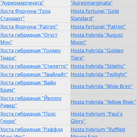
"Ауреомаргината"
"Aureomarginata"
Хоста Форчуна "Голд
Hosta fortunei "Gold
Стандарт"
Standard"
Хоста Форчуна "Patriot"
Hosta fortunei "Patriot"
Хоста гибридная "Огуст
Hosta hybrida "August
Мун"
Moon"
Хоста гибридная "Голден
Hosta hybrida "Golden
Тиара"
Tiara"
Хоста гибридная "Стилетто"
Hosta hybrida "Stiletto"
Хоста гибридная "Твайлайт"
Hosta hybrida "Twilight"
Хоста гибридная "Вайд
Hosta hybrida "Wide Brim"
Брим"
Хоста гибридная "Йеллоу
Hosta hybrida "Yellow River"
Ривер"
Хоста гибридная "Полс
Hosta hybrium "Paul`s
Глори"
Glory"
Хоста гибридная "Раффлд
Hosta hybrium "Ruffled
Маус Ирс"
Mouse Ears