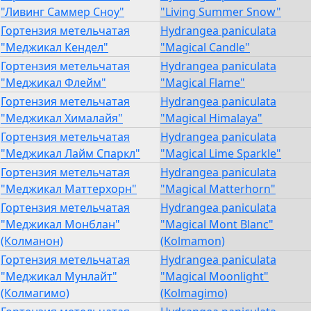
"Ливинг Саммер Сноу"
"Living Summer Snow"
Гортензия метельчатая
Hydrangea paniculata
"Меджикал Кендел"
"Magical Candle"
Гортензия метельчатая
Hydrangea paniculata
"Меджикал Флейм"
"Magical Flame"
Гортензия метельчатая
Hydrangea paniculata
"Меджикал Хималайя"
"Magical Himalaya"
Гортензия метельчатая
Hydrangea paniculata
"Меджикал Лайм Спаркл"
"Magical Lime Sparkle"
Гортензия метельчатая
Hydrangea paniculata
"Меджикал Маттерхорн"
"Magical Matterhorn"
Гортензия метельчатая
Hydrangea paniculata
"Меджикал Монблан"
"Magical Mont Blanc"
(Колманон)
(Kolmamon)
Гортензия метельчатая
Hydrangea paniculata
"Меджикал Мунлайт"
"Magical Moonlight"
(Колмагимо)
(Kolmagimo)