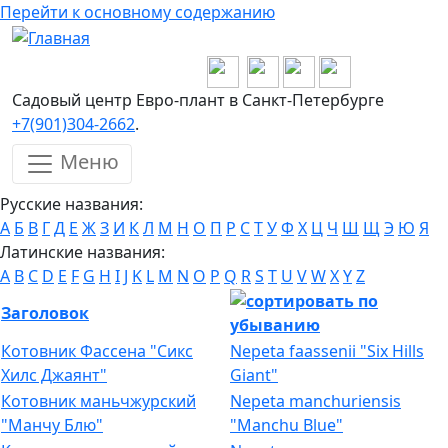
Перейти к основному содержанию
Садовый центр Евро-плант в Санкт-Петербурге
+7(901)304-2662
.
Меню
Русские названия:
А
Б
В
Г
Д
Е
Ж
З
И
К
Л
М
Н
О
П
Р
С
Т
У
Ф
Х
Ц
Ч
Ш
Щ
Э
Ю
Я
Латинские названия:
A
B
C
D
E
F
G
H
I
J
K
L
M
N
O
P
Q
R
S
T
U
V
W
X
Y
Z
Заголовок
Котовник Фассена "Сикс
Nepeta faassenii "Six Hills
Хилс Джаянт"
Giant"
Котовник маньчжурский
Nepeta manchuriensis
"Манчу Блю"
"Manchu Blue"