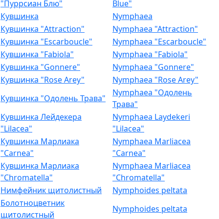
"Пуррсиан Блю"
Blue"
Кувшинка
Nymphaea
Кувшинка "Attraction"
Nymphaea "Attraction"
Кувшинка "Escarboucle"
Nymphaea "Escarboucle"
Кувшинка "Fabiola"
Nymphaea "Fabiola"
Кувшинка "Gonnere"
Nymphaea "Gonnere"
Кувшинка "Rose Arey"
Nymphaea "Rose Arey"
Nymphaea "Одолень
Кувшинка "Одолень Трава"
Трава"
Кувшинка Лейдекера
Nymphaea Laydekeri
"Lilacea"
"Lilacea"
Кувшинка Марлиака
Nymphaea Marliacea
"Carnea"
"Carnea"
Кувшинка Марлиака
Nymphaea Marliacea
"Chromatella"
"Chromatella"
Нимфейник щитолистный
Nymphoides peltata
Болотноцветник
Nymphoides peltata
щитолистный