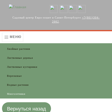
Перейти к основному содержанию
Садовый центр Евро-плант в Санкт-Петербурге
+7(901)304-
2662
.
МЕНЮ
Хвойные растения
Лиственные деревья
Лиственные кустарники
Вересковые
Водные растения
Многолетники
Вернуться назад