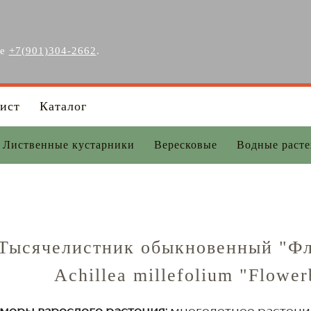
ге
+7(901)304-2662
.
ист
Каталог
Лиственные кустарники
Вересковые
Водные раст
Тысячелистник обыкновенный "Фл
Achillea millefolium "Flowe