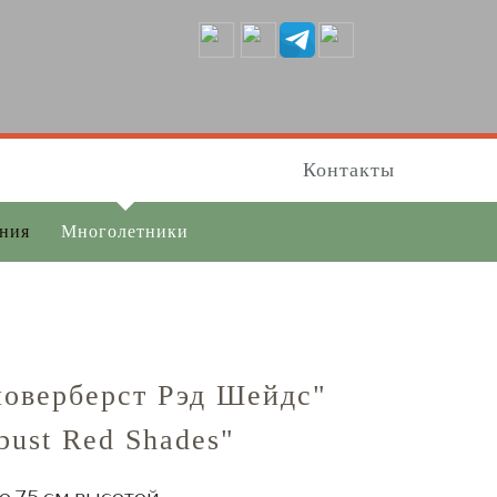
Контакты
ения
Многолетники
оверберст Рэд Шейдс"
rbust Red Shades"