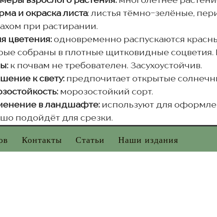
меры взрослого растения:
многолетнее растение
ма и окраска листа
: листья тёмно-зелёные, пе
ахом при растирании.
я цветения:
одновременно распускаются красные
рые собраны в плотные щитковидные соцветия. 
ы:
к почвам не требователен. Засухоустойчив.
шение к свету:
предпочитает открытые солнечны
зостойкость:
морозостойкий сорт.
енение в ландшафте:
используют для оформлен
шо подойдёт для срезки.
ов
Контакты
Статьи
Наши издания