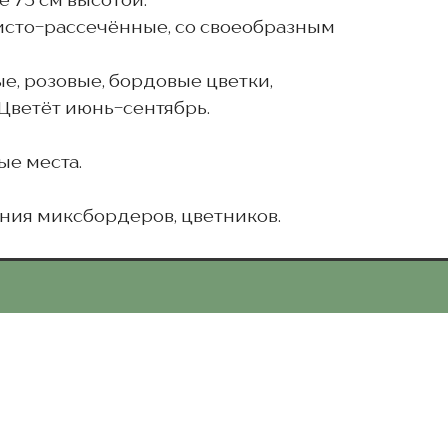
 75 см высотой.
ристо-рассечённые, со своеобразным
, розовые, бордовые цветки,
Цветёт июнь-сентябрь.
е места.
ия миксбордеров, цветников.