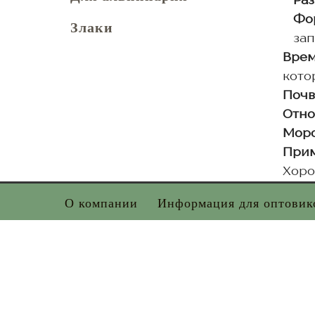
Раз
Фор
Злаки
зап
Врем
кото
Почв
Отно
Моро
Прим
Хоро
О компании
Информация для оптовик