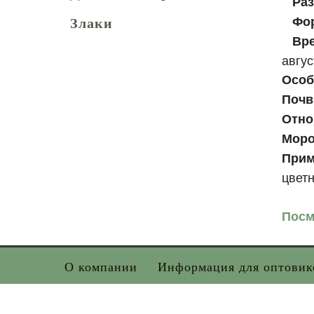
Раз
Фор
Злаки
Вр
авгус
Особ
Поч
Отно
Моро
Прим
цветн
Посм
О компании
Информация для оптовик