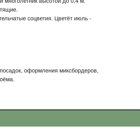
 многолетник высотой до 0,4 м.
стящие.
тельчатые соцветия. Цветёт июль -
 посадок, оформления миксбордеров,
доёма.