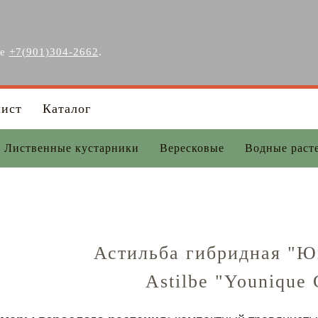
ге
+7(901)304-2662
.
лист
Каталог
Лиственные кустарники
Вересковые
Водные раст
Астильба гибридная "Ю
Astilbe "Younique 