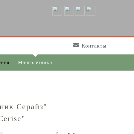
Контакты
ения
Многолетники
ник Серайз"
Cerise"