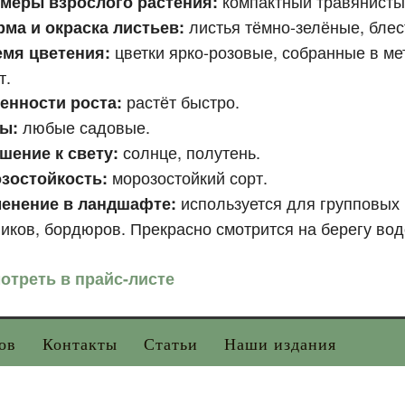
компактный травянистый
меры взрослого растения:
листья тёмно-зелёные, бле
ма и окраска листьев:
цветки ярко-розовые, собранные в ме
емя цветения:
т.
растёт быстро.
енности роста:
любые садовые.
вы:
солнце, полутень.
шение к свету:
морозостойкий сорт.
зостойкость:
используется для групповых
енение в ландшафте:
иков, бордюров. Прекрасно смотрится на берегу во
отреть в прайс-листе
ов
Контакты
Статьи
Наши издания