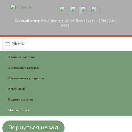
Перейти к основному содержанию
Садовый центр Евро-плант в Санкт-Петербурге
+7(901)304-
2662
.
МЕНЮ
Хвойные растения
Лиственные деревья
Лиственные кустарники
Вересковые
Водные растения
Многолетники
Вернуться назад