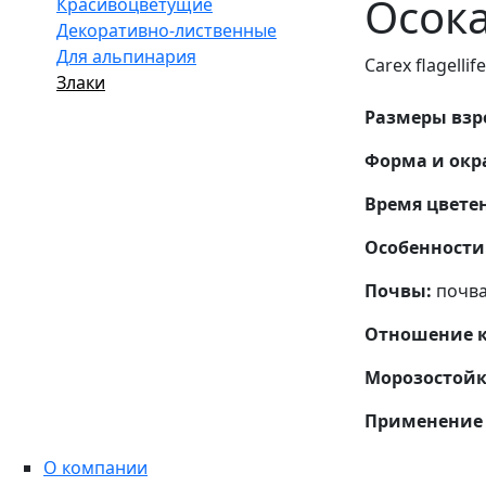
Осока
Красивоцветущие
Декоративно-лиственные
Для альпинария
Carex flagelli
Злаки
Размеры взро
Форма и окр
Время цвете
Особенности 
Почвы:
почва
Отношение к 
Морозостойк
Применение 
О компании