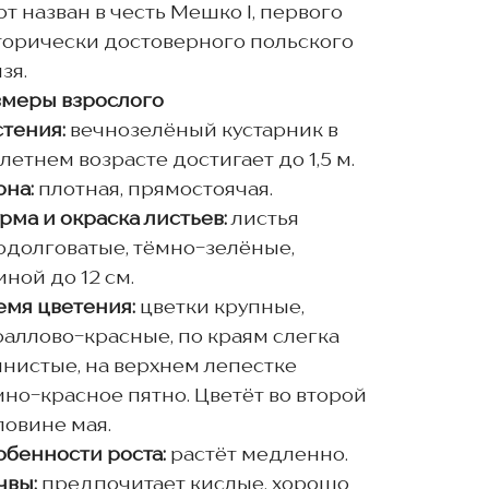
т назван в честь Мешко I, первого
торически достоверного польского
зя.
змеры взрослого
стения:
вечнозелёный кустарник в
летнем возрасте достигает до 1,5 м.
она:
плотная, прямостоячая.
рма и окраска листьев:
листья
одолговатые, тёмно-зелёные,
ной до 12 см.
емя цветения:
цветки крупные,
раллово-красные, по краям слегка
лнистые, на верхнем лепестке
мно-красное пятно. Цветёт во второй
ловине мая.
обенности роста:
растёт медленно.
чвы:
предпочитает кислые, хорошо