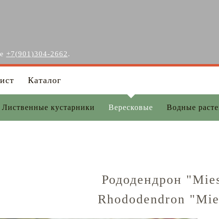
ге
+7(901)304-2662
.
ист
Каталог
Лиственные кустарники
Вересковые
Водные раст
Рододендрон "Mies
Rhododendron "Mie