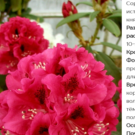
Сор
ис
кня
Ра
ра
10-
Кр
Фо
пр
дли
Вр
ко
во
тё
по
Ос
По