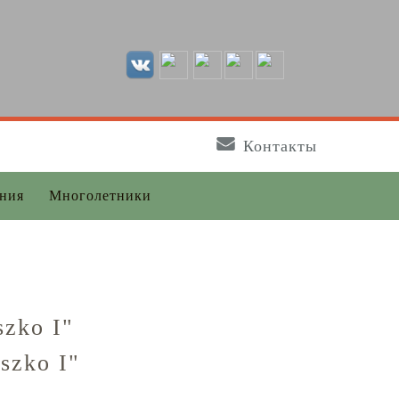
Контакты
ения
Многолетники
zko I"
szko I"