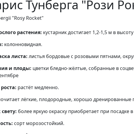
рис Тунберга "Рози Ро
ergii "Rosy Rocket"
слого растения:
кустарник достигает 1,2-1,5 м в высоту 
:
колонновидная.
ска листа:
листья бордовые с розовыми пятнами, окру
ния и плоды:
цветки бледно-жёлтые, собранные в соцвет
сентябре
роста:
растёт медленно.
очитает лёгкие, плодородные, хорошо дренированные 
свету:
более яркую окраску приобретает при посадке в
ость:
сорт морозостойкий.