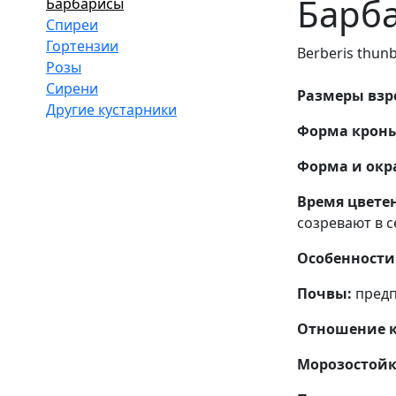
Барба
Барбарисы
Спиреи
Гортензии
Berberis thunb
Розы
Сирени
Размеры взро
Другие кустарники
Форма кроны
Форма и окра
Время цвете
созревают в 
Особенности 
Почвы:
предп
Отношение к 
Морозостойк