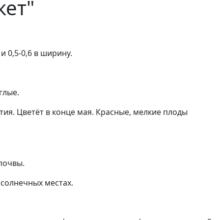
кет"
и 0,5-0,6 в ширину.
глые.
ия. Цветёт в конце мая. Красные, мелкие плоды
почвы.
 солнечных местах.