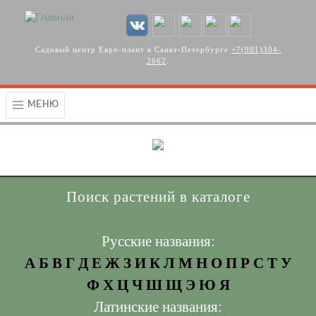
Перейти к основному содержанию
Садовый центр Евро-плант в Санкт-Петербурге
+7(901)304-
2662
.
МЕНЮ
Поиск растений в каталоге
Русские названия:
А
Б
В
Г
Д
Е
Ж
З
И
К
Л
М
Н
О
П
Р
С
Т
У
Ф
Х
Ц
Ч
Ш
Щ
Э
Ю
Я
Латинские названия: