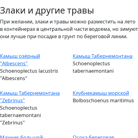
Злаки и другие травы
При желании, злаки и травы можно разместить на лето
в контейнерах в центральной части водоема, но зимуют
они лучше при посадке в грунт по береговой линии.
Камыш озёрный
Камыш Табернемонтана
"Albescens"
Schoenoplectus
Schoenoplectus lacustris
tabernaemontani
"Albescens"
Камыш Табернемонтана
Клубнекамыш морской
"Zebrinus"
Bolboschoenus maritimus
Schoenoplectus
tabernaemontani
"Zebrinus"
Манник большой
Осока береговая