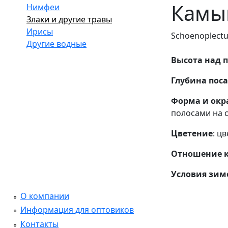
Камыш
Нимфеи
Злаки и другие травы
Ирисы
Schoenoplectu
Другие водные
Высота над 
Глубина поса
Форма и окра
полосами на с
Цветение
: ц
Отношение к 
Условия зим
О компании
Информация для оптовиков
Контакты