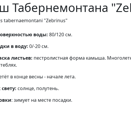
 Табернемонтана "Zeb
s tabernaemontani "Zebrinus"
поверхностью воды:
80/120 см.
дки в воду:
0/-20 см.
ска листьев:
пестролистная форма камыша. Многолетн
теблях.
ветёт в конце весны - начале лета.
свету:
солнце, полутень.
овки
: зимует на месте посадки.