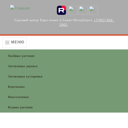
Перейти к основному содержанию
Садовый центр Евро-плант в Санкт-Петербурге
+7(901)304-
2662
.
МЕНЮ
Хвойные растения
Лиственные деревья
Лиственные кустарники
Вересковые
Многолетники
Водные растения