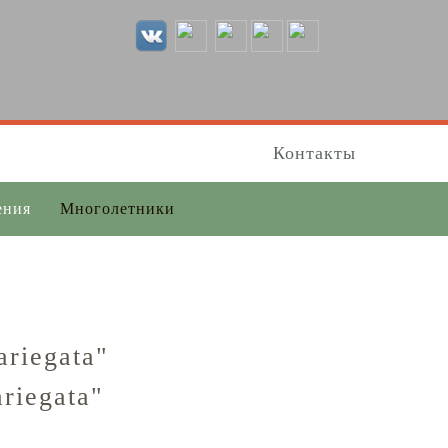
Контакты
ения
Многолетники
riegata"
riegata"