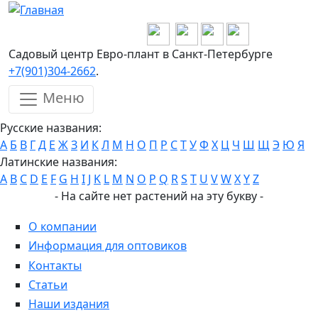
Перейти к основному содержанию
Садовый центр Евро-плант в Санкт-Петербурге
+7(901)304-2662
.
Меню
Русские названия:
А
Б
В
Г
Д
Е
Ж
З
И
К
Л
М
Н
О
П
Р
С
Т
У
Ф
Х
Ц
Ч
Ш
Щ
Э
Ю
Я
Латинские названия:
A
B
C
D
E
F
G
H
I
J
K
L
M
N
O
P
Q
R
S
T
U
V
W
X
Y
Z
- На сайте нет растений на эту букву -
О компании
Информация для оптовиков
Контакты
Статьи
Наши издания