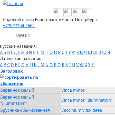
Перейти к основному содержанию
Садовый центр Евро-плант в Санкт-Петербурге
+7(901)304-2662
.
Меню
Русские названия:
А
Б
В
Г
Д
Е
Ж
З
И
К
Л
М
Н
О
П
Р
С
Т
У
Ф
Х
Ц
Ч
Ш
Щ
Э
Ю
Я
Латинские названия:
A
B
C
D
E
F
G
H
I
J
K
L
M
N
O
P
Q
R
S
T
U
V
W
X
Y
Z
Заголовок
Барвинок малый
Vinca minor
Барвинок малый
Vinca minor "Illumination"
"Illumination"
Брусника обыкновенная
Vaccinium vitis-idaea