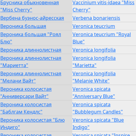
Брусника обыкновенная
Vaccinium vitis-idaea "Miss
"Miss Cherry"
Cherry"
Вербена буэнос-айресская
Verbena bonariensis
Вероника большая
Veronica teucrium
Вероника большая "Роял
Veronica teucrium "Royal
Блю"
Blue"
Вероника длиннолистная
Veronica longifolia
Вероника длиннолистная
Veronica longifolia
"Мариетта"
"Marietta"
Вероника длиннолистная
Veronica longifolia
"Мелани Вайт"
"Melanie White"
Вероника колосистая
Veronica spicata
"Анниверсари Вайт"
"Anniversary Blue"
Вероника колосистая
Veronica spicata
"Баблгам Кендлс"
"Bubblegum Candles"
Вероника колосистая "Блю
Veronica spicata "Blue
Индиго"
Indigo"
Вероника колосистая
Veronica spicata "Inspire