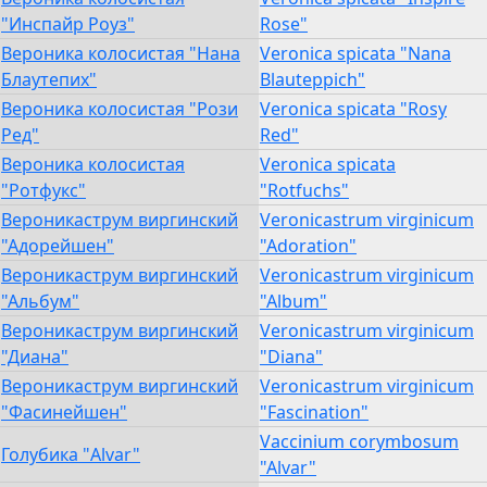
"Инспайр Роуз"
Rose"
Вероника колосистая "Нана
Veronica spicata "Nana
Блаутепих"
Blauteppich"
Вероника колосистая "Рози
Veronica spicata "Rosy
Ред"
Red"
Вероника колосистая
Veronica spicata
"Ротфукс"
"Rotfuchs"
Вероникаструм виргинский
Veronicastrum virginicum
"Адорейшен"
"Adoration"
Вероникаструм виргинский
Veronicastrum virginicum
"Альбум"
"Album"
Вероникаструм виргинский
Veronicastrum virginicum
"Диана"
"Diana"
Вероникаструм виргинский
Veronicastrum virginicum
"Фасинейшен"
"Fascination"
Vaccinium corymbosum
Голубика "Alvar"
"Alvar"