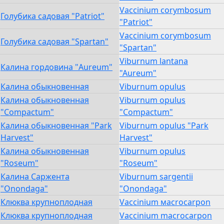
Vaccinium corymbosum
Голубика садовая "Patriot"
"Patriot"
Vaccinium corymbosum
Голубика садовая "Spartan"
"Spartan"
Viburnum lantana
Калина гордовина "Aureum"
"Aureum"
Калина обыкновенная
Viburnum opulus
Калина обыкновенная
Viburnum opulus
"Compactum"
"Compactum"
Калина обыкновенная "Park
Viburnum opulus "Park
Harvest"
Harvest"
Калина обыкновенная
Viburnum opulus
"Roseum"
"Roseum"
Калина Саржента
Viburnum sargentii
"Onondaga"
"Onondaga"
Клюква крупноплодная
Vaccinium мacrocarpon
Клюква крупноплодная
Vaccinium macrocarpon