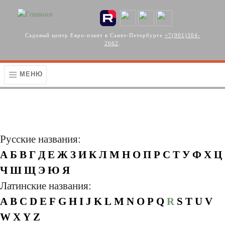
Перейти к основному содержанию
Садовый центр Евро-плант в Санкт-Петербурге
+7(901)304-
2662
.
МЕНЮ
Русские названия:
А
Б
В
Г
Д
Е
Ж
З
И
К
Л
М
Н
О
П
Р
С
Т
У
Ф
Х
Ц
Ч
Ш
Щ
Э
Ю
Я
Латинские названия:
A
B
C
D
E
F
G
H
I
J
K
L
M
N
O
P
Q
R
S
T
U
V
W
X
Y
Z