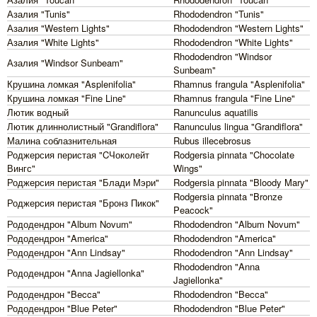
Азалия "Tunis"
Rhododendron "Tunis"
Азалия "Western Lights"
Rhododendron "Western Lights"
Азалия "White Lights"
Rhododendron "White Lights"
Rhododendron "Windsor
Азалия "Windsor Sunbeam"
Sunbeam"
Крушина ломкая "Asplenifolia"
Rhamnus frangula "Asplenifolia"
Крушина ломкая "Fine Line"
Rhamnus frangula "Fine Line"
Лютик водный
Ranunculus aquatilis
Лютик длиннолистный "Grandiflora"
Ranunculus lingua "Grandiflora"
Малина соблазнительная
Rubus illecebrosus
Роджерсия перистая "CЧоколейт
Rodgersia pinnata "Chocolate
Вингс"
Wings"
Роджерсия перистая "Блади Мэри"
Rodgersia pinnata "Bloody Mary"
Rodgersia pinnata "Bronze
Роджерсия перистая "Бронз Пикок"
Peacock"
Рододендрон "Album Novum"
Rhododendron "Album Novum"
Рододендрон "America"
Rhododendron "America"
Рододендрон "Ann Lindsay"
Rhododendron "Ann Lindsay"
Rhododendron "Anna
Рододендрон "Anna Jagiellonka"
Jagiellonka"
Рододендрон "Becca"
Rhododendron "Becca"
Рододендрон "Blue Peter"
Rhododendron "Blue Peter"