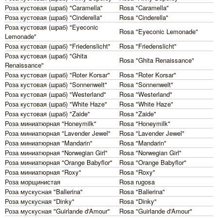
Роза кустовая (шраб) "Caramella"
Rosa "Caramella"
Роза кустовая (шраб) "Cinderella"
Rosa "Cinderella"
Роза кустовая (шраб) "Eyeconic
Rosa "Eyeconic Lemonade"
Lemonade"
Роза кустовая (шраб) "Friedenslicht"
Rosa "Friedenslicht"
Роза кустовая (шраб) "Ghita
Rosa "Ghita Renaissance"
Renaissance"
Роза кустовая (шраб) "Roter Korsar"
Rosa "Roter Korsar"
Роза кустовая (шраб) "Sonnenwelt"
Rosa "Sonnenwelt"
Роза кустовая (шраб) "Westerland"
Rosa "Westerland"
Роза кустовая (шраб) "White Haze"
Rosa "White Haze"
Роза кустовая (шраб) "Zaide"
Rosa "Zaide"
Роза миниатюрная "Honeymilk"
Rosa "Honeymilk"
Роза миниатюрная "Lavender Jewel"
Rosa "Lavender Jewel"
Роза миниатюрная "Mandarin"
Rosa "Mandarin"
Роза миниатюрная "Norwegian Girl"
Rosa "Norwegian Girl"
Роза миниатюрная "Orange Babyflor"
Rosa "Orange Babyflor"
Роза миниатюрная "Roxy"
Rosa "Roxy"
Роза морщинистая
Rosa rugosa
Роза мускусная "Ballerina"
Rosa "Ballerina"
Роза мускусная "Dinky"
Rosa "Dinky"
Роза мускусная "Guirlande d'Amour"
Rosa "Guirlande d'Amour"