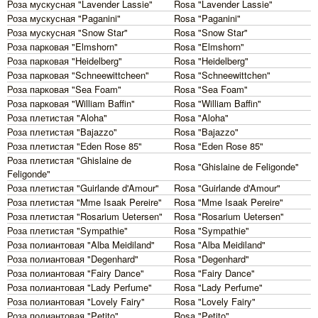
Роза мускусная "Lavender Lassie"
Rosa "Lavender Lassie"
Роза мускусная "Paganini"
Rosa "Paganini"
Роза мускусная "Snow Star"
Rosa "Snow Star"
Роза парковая "Elmshorn"
Rosa "Elmshorn"
Роза парковая "Heidelberg"
Rosa "Heidelberg"
Роза парковая "Schneewittcheen"
Rosa "Schneewittchen"
Роза парковая "Sea Foam"
Rosa "Sea Foam"
Роза парковая "William Baffin"
Rosa "William Baffin"
Роза плетистая "Aloha"
Rosa "Aloha"
Роза плетистая "Bajazzo"
Rosa "Bajazzo"
Роза плетистая "Eden Rose 85"
Rosa "Eden Rose 85"
Роза плетистая "Ghislaine de
Rosa "Ghislaine de Feligonde"
Feligonde"
Роза плетистая "Guirlande d'Amour"
Rosa "Guirlande d'Amour"
Роза плетистая "Mme Isaak Pereire"
Rosa "Mme Isaak Pereire"
Роза плетистая "Rosarium Uetersen"
Rosa "Rosarium Uetersen"
Роза плетистая "Sympathie"
Rosa "Sympathie"
Роза полиантовая "Alba Meidiland"
Rosa "Alba Meidiland"
Роза полиантовая "Degenhard"
Rosa "Degenhard"
Роза полиантовая "Fairy Dance"
Rosa "Fairy Dance"
Роза полиантовая "Lady Perfume"
Rosa "Lady Perfume"
Роза полиантовая "Lovely Fairy"
Rosa "Lovely Fairy"
Роза полиантовая "Petito"
Rosa "Petito"