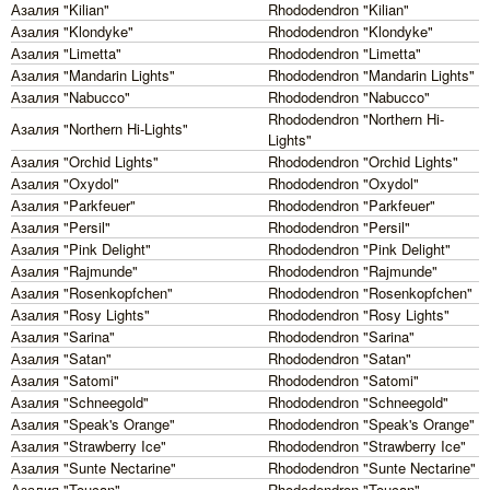
Азалия "Kilian"
Rhododendron "Kilian"
Азалия "Klondyke"
Rhododendron "Klondyke"
Азалия "Limetta"
Rhododendron "Limetta"
Азалия "Mandarin Lights"
Rhododendron "Mandarin Lights"
Азалия "Nabucco"
Rhododendron "Nabucco"
Rhododendron "Northern Hi-
Азалия "Northern Hi-Lights"
Lights"
Азалия "Orchid Lights"
Rhododendron "Orchid Lights"
Азалия "Oxydol"
Rhododendron "Oxydol"
Азалия "Parkfeuer"
Rhododendron "Parkfeuer"
Азалия "Persil"
Rhododendron "Persil"
Азалия "Pink Delight"
Rhododendron "Pink Delight"
Азалия "Rajmunde"
Rhododendron "Rajmunde"
Азалия "Rosenkopfchen"
Rhododendron "Rosenkopfchen"
Азалия "Rosy Lights"
Rhododendron "Rosy Lights"
Азалия "Sarina"
Rhododendron "Sarina"
Азалия "Satan"
Rhododendron "Satan"
Азалия "Satomi"
Rhododendron "Satomi"
Азалия "Schneegold"
Rhododendron "Schneegold"
Азалия "Speak's Orange"
Rhododendron "Speak's Orange"
Азалия "Strawberry Ice"
Rhododendron "Strawberry Ice"
Азалия "Sunte Nectarine"
Rhododendron "Sunte Nectarine"
Азалия "Toucan"
Rhododendron "Toucan"