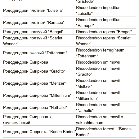
"Gristede"
Rhododendron impeditum
Рододендрон плотный "Luisella"
"Luisella"
Rhododendron impeditum
Рододендрон плотный "Ramapo"
"Ramapo"
Рододендрон ползучий "Bengal"
Rhododendron repens "Bengal"
Рододендрон ползучий "Scarlet
Rhododendron repens "Scarlet
Wonder"
Wonder"
Rhododendron ferrugíneum
Рододендрон ржавый "Tottenham"
"Tottenham"
Рододендрон Смирнова
Rhododendron smirnowii
Rhododendron smirnowii
Рододендрон Смирнова "Gradito"
"Gradito"
Rhododendron smirnowii
Рододендрон Смирнова "Meltzer"
"Meltzer"
Rhododendron smirnowii
Рододендрон Смирнова "Millennium"
"Millennium"
Rhododendron smirnowii
Рододендрон Смирнова "Nathalie"
"Nathalie"
Рододендрон Смирнова x
Rhododendron smirnowii x
якушиманский
yakushimanum
Rhododendron forrestii "Baden-
Рододендрон Форреста "Baden-Baden"
Baden"