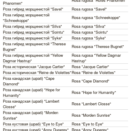
Rosa rugosa "Rotes Phanomen"
Phanomen"
Роза гибрид морщинистой "Savel"
Rosa rugosa "Savel"
Роза гибрид морщинистой
Rosa rugosa "Schneekoppe"
"Schneekoppe"
Роза гибрид морщинистой "Silva"
Rosa rugosa "Silva"
Роза гибрид морщинистой "Sointu"
Rosa rugosa "Sointu"
Роза гибрид морщинистой "Syke"
Rosa rugosa "Syke"
Роза гибрид морщинистой "Therese
Rosa rugosa "Therese Bugnet"
Bugnet"
Роза гибрид морщинистой "Yellow
Rosa rugosa "Yellow Dagmar
Dagmar Hastrup"
Hastrup"
Роза историческая "Jacque Cartier"
Rosa "Jacque Cartier"
Роза историческая "Reine de Violettes"
Rosa "Reine de Violettes"
Роза канадская (шраб) "Cape
Rosa "Cape Diamond"
Diamond"
Роза канадская (шраб) "Hope for
Rosa "Hope for Humanity"
Humanity"
Роза канадская (шраб) "Lambert
Rosa "Lambert Closse"
Closse"
Роза канадская (шраб) "Morden
Rosa "Morden Sunrise"
Sunrise"
Роза кустовая (шраб) "Eye to Eye"
Rosa "Eye to Eye"
Роза кустовая (шраб) "Anny Duperey"
Rosa "Anny Duperey"