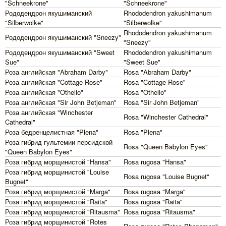
"Schneekrone"
"Schneekrone"
Рододендрон якушиманский
Rhododendron yakushimanum
"Silberwolke"
"Silberwolke"
Rhododendron yakushimanum
Рододендрон якушиманский "Sneezy"
"Sneezy"
Рододендрон якушиманский "Sweet
Rhododendron yakushimanum
Sue"
"Sweet Sue"
Роза английская "Abraham Darby"
Rosa "Abraham Darby"
Роза английская "Cottage Rose"
Rosa "Cottage Rose"
Роза английская "Othello"
Rosa "Othello"
Роза английская "Sir John Betjeman"
Rosa "Sir John Betjeman"
Роза английская "Winchester
Rosa "Winchester Cathedral"
Cathedral"
Роза бедренцелистная "Plena"
Rosa "Plena"
Роза гибрид гультемии персидской
Rosa "Queen Babylon Eyes"
"Queen Babylon Eyes"
Роза гибрид морщинистой "Hansa"
Rosa rugosa "Hansa"
Роза гибрид морщинистой "Louise
Rosa rugosa "Louise Bugnet"
Bugnet"
Роза гибрид морщинистой "Marga"
Rosa rugosa "Marga"
Роза гибрид морщинистой "Raita"
Rosa rugosa "Raita"
Роза гибрид морщинистой "Ritausma"
Rosa rugosa "Ritausma"
Роза гибрид морщинистой "Rotes