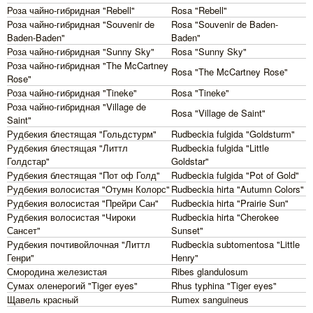
Роза чайно-гибридная "Rebell"
Rosa "Rebell"
Роза чайно-гибридная "Souvenir de
Rosa "Souvenir de Baden-
Baden-Baden"
Baden"
Роза чайно-гибридная "Sunny Sky"
Rosa "Sunny Sky"
Роза чайно-гибридная "The McCartney
Rosa "The McCartney Rose"
Rose"
Роза чайно-гибридная "Tineke"
Rosa "Tineke"
Роза чайно-гибридная "Village de
Rosa "Village de Saint"
Saint"
Рудбекия блестящая "Гольдстурм"
Rudbeckia fulgida "Goldsturm"
Рудбекия блестящая "Литтл
Rudbeckia fulgida "Little
Голдстар"
Goldstar"
Рудбекия блестящая "Пот оф Голд"
Rudbeckia fulgida "Pot of Gold"
Рудбекия волосистая "Отумн Колорс"
Rudbeckia hirta "Autumn Colors"
Рудбекия волосистая "Прейри Сан"
Rudbeckia hirta "Prairie Sun"
Рудбекия волосистая "Чироки
Rudbeckia hirta "Cherokee
Сансет"
Sunset"
Рудбекия почтивойлочная "Литтл
Rudbeckia subtomentosa "Little
Генри"
Henry"
Смородина железистая
Ribes glandulosum
Сумах оленерогий "Tiger eyes"
Rhus typhina "Tiger eyes"
Щавель красный
Rumex sanguineus