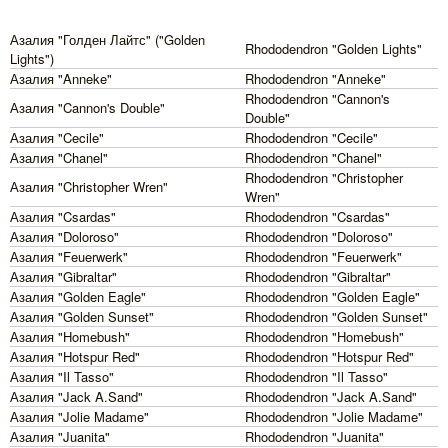
Азалия "Голден Лайтс" ("Golden
Rhododendron "Golden Lights"
Lights")
Азалия "Anneke"
Rhododendron "Anneke"
Rhododendron "Cannon's
Азалия "Cannon's Double"
Double"
Азалия "Cecile"
Rhododendron "Cecile"
Азалия "Chanel"
Rhododendron "Chanel"
Rhododendron "Christopher
Азалия "Christopher Wren"
Wren"
Азалия "Csardas"
Rhododendron "Csardas"
Азалия "Doloroso"
Rhododendron "Doloroso"
Азалия "Feuerwerk"
Rhododendron "Feuerwerk"
Азалия "Gibraltar"
Rhododendron "Gibraltar"
Азалия "Golden Eagle"
Rhododendron "Golden Eagle"
Азалия "Golden Sunset"
Rhododendron "Golden Sunset"
Азалия "Homebush"
Rhododendron "Homebush"
Азалия "Hotspur Red"
Rhododendron "Hotspur Red"
Азалия "Il Tasso"
Rhododendron "Il Tasso"
Азалия "Jack A.Sand"
Rhododendron "Jack A.Sand"
Азалия "Jolie Madame"
Rhododendron "Jolie Madame"
Азалия "Juanita"
Rhododendron "Juanita"