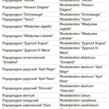
Rhododendron "Roseum
Рододендрон "Roseum Elegans"
Elegans"
Рододендрон "Schneeauge"
Rhododendron "Schneeauge"
Рододендрон "Teuvo"
Rhododendron "Teuvo"
Rhododendron "Wladyslaw
Рододендрон "Wladyslaw Jagiello"
Jagiello"
Rhododendron "Wladyslaw
Рододендрон "Wladyslaw Lokietek"
Lokietek"
Рододендрон "Zygmunt August"
Rhododendron "Zygmunt August"
Rhododendron "Zygmunt III
Рододендрон "Zygmunt III Waza"
Waza"
Рододендрон атлантический
Rhododendron atlanticum
"Snowbird"
"Snowbird"
Rhododendron dauricum "April
Рододендрон даурский "April Reign"
Reign"
Rhododendron dauricum "April
Рододендрон даурский "April Rosе"
Rosе"
Rhododendron dauricum
Рододендрон даурский "Staccato"
"Staccato"
Рододендрон жёлтый
Rhododendron luteum
Рододендрон канадский
Rhododеndron canadense
Рододендрон каролинский "Dora
Rhododendron carolinianum