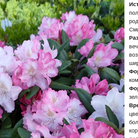
Ис
пол
род
Сми
Ра
веч
воз
ши
Фо
ком
Фо
зел
Вр
цве
бол
кор