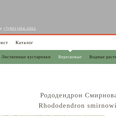
ге
+7(901)304-2662
.
лист
Каталог
Лиственные кустарники
Вересковые
Водные раст
Рододендрон Смирнова
Rhododendron smirnowi