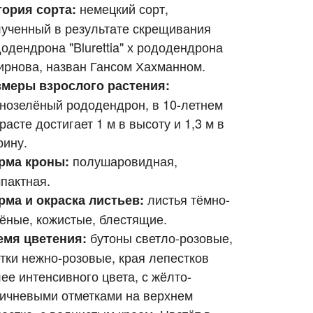
немецкий сорт,
тория сорта:
ученный в результате скрещивания
одендрона "Blurettia" х рододендрона
рнова, назван Гансом Хахманном.
змеры взрослого растения:
нозелёный рододендрон, в 10-летнем
расте достигает 1 м в высоту и 1,3 м в
рину.
полушаровидная,
рма кроны:
пактная.
листья тёмно-
рма и окраска листьев:
ёные, кожистые, блестящие.
бутоны светло-розовые,
емя цветения:
тки нежно-розовые, края лепестков
ее интенсивного цвета, с жёлто-
ичневыми отметками на верхнем