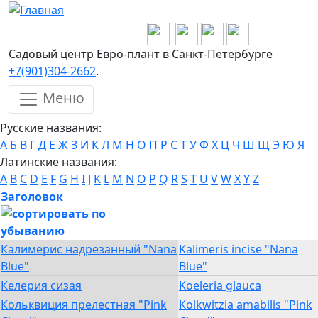
Перейти к основному содержанию
Садовый центр Евро-плант в Санкт-Петербурге
+7(901)304-2662
.
Меню
Русские названия:
А
Б
В
Г
Д
Е
Ж
З
И
К
Л
М
Н
О
П
Р
С
Т
У
Ф
Х
Ц
Ч
Ш
Щ
Э
Ю
Я
Латинские названия:
A
B
C
D
E
F
G
H
I
J
K
L
M
N
O
P
Q
R
S
T
U
V
W
X
Y
Z
Заголовок
Калимерис надрезанный "Nana
Kalimeris incise "Nana
Blue"
Blue"
Келерия сизая
Koeleria glauca
Кольквиция прелестная "Pink
Kolkwitzia amabilis "Pink