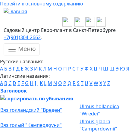
Перейти к основному содержанию
Садовый центр Евро-плант в Санкт-Петербурге
+7(901)304-2662
.
Меню
Русские названия:
А
Б
В
Г
Д
Е
Ж
З
И
К
Л
М
Н
О
П
Р
С
Т
У
Ф
Х
Ц
Ч
Ш
Щ
Э
Ю
Я
Латинские названия:
A
B
C
D
E
F
G
H
I
J
K
L
M
N
O
P
Q
R
S
T
U
V
W
X
Y
Z
Заголовок
Ulmus hollandica
Вяз голландский "Вредеи"
"Wredei"
Ulmus glabra
Вяз голый "Кампердоуни"
"Camperdownii"