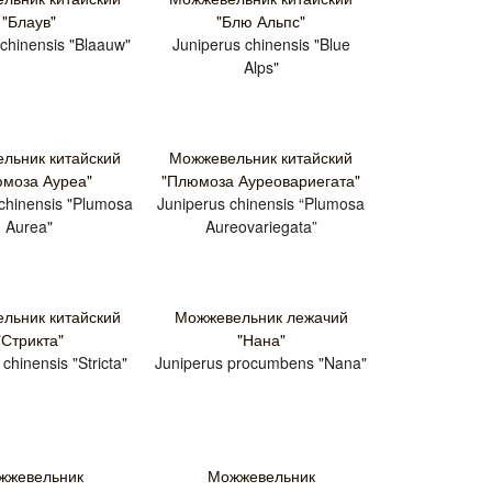
"Блаув"
"Блю Альпс"
 chinensis "Blaauw"
Juniperus chinensis "Blue
Alps"
льник китайский
Можжевельник китайский
моза Ауреа"
"Плюмоза Ауреовариегата"
chinensis "Plumosa
Juniperus chinensis “Plumosa
Aurea"
Aureovariegata”
льник китайский
Можжевельник лежачий
"Стрикта"
"Нана"
chinensis "Stricta"
Juniperus procumbens "Nana"
жжевельник
Можжевельник