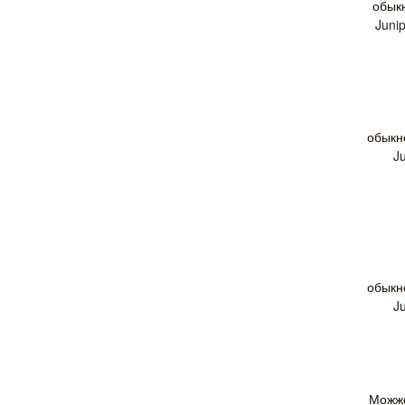
обык
Juni
обыкн
J
обыкн
J
Можже