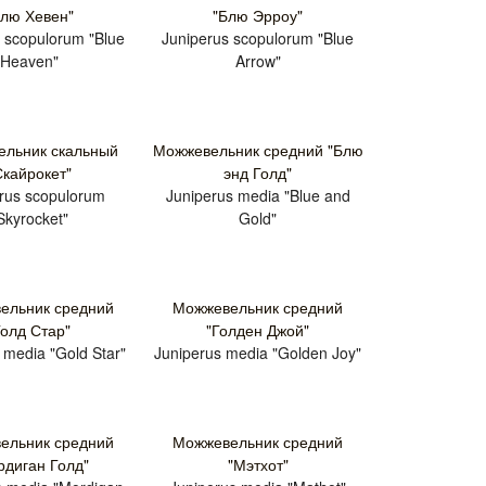
Блю Хевен"
"Блю Эрроу"
 scopulorum "Blue
Juniperus scopulorum "Blue
Heaven"
Arrow"
льник скальный
Можжевельник средний "Блю
Скайрокет"
энд Голд"
rus scopulorum
Juniperus media "Blue and
Skyrocket"
Gold"
ельник средний
Можжевельник средний
Голд Стар"
"Голден Джой"
 media "Gold Star"
Juniperus media "Golden Joy"
ельник средний
Можжевельник средний
рдиган Голд"
"Мэтхот"