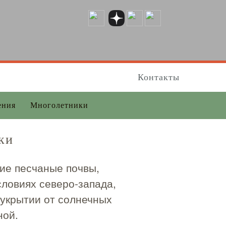
Контакты
ения
Многолетники
ки
ие песчаные почвы,
словиях северо-запада,
 укрытии от солнечных
ной.