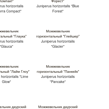
Компакт"
Форест"
rus horizontalis
Juniperus horizontalis "Blue
orra Compact"
Forest"
жжевельник
Можжевельник
тальный "Глаука"
горизонтальный "Глейшер"
rus horizontalis
Juniperus horizontalis
"Glauca"
"Glacier"
жжевельник
Можжевельник
льный "Лайм Глоу"
горизонтальный "Панкейк"
 horizontalis "Lime
Juniperus horizontalis
Glow"
"Pancake"
льник даурский
Можжевельник даурский