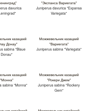
Ленинград"
"Экспанса Вариегата"
erus davurica
Juniperus davurica "Expansa
Leningrad"
Variegata"
льник казацкий
Можжевельник казацкий
лау Донау"
"Вариегата"
us sabina "Blaue
Juniperus sabina "Variegata"
Donau"
льник казацкий
Можжевельник казацкий
"Монна"
"Рокери Джем"
s sabina "Monna"
Juniperus sabina "Rockery
Gem"
льник китайский
Можжевельник китайский