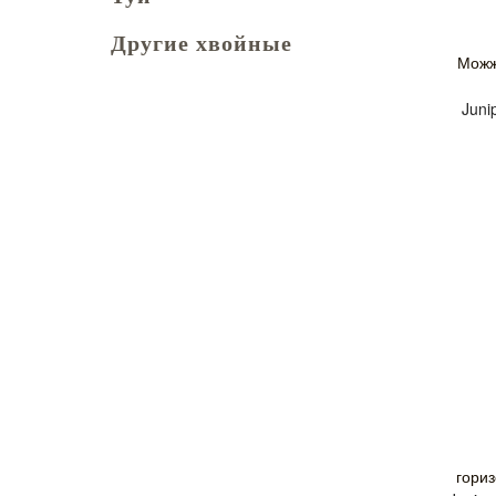
Другие хвойные
Можж
Juni
гори