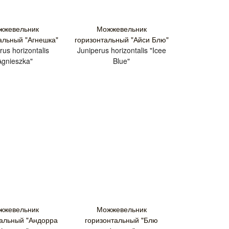
жжевельник
Можжевельник
альный "Агнешка"
горизонтальный "Айси Блю"
rus horizontalis
Juniperus horizontalis "Icee
Agnieszka"
Blue"
жжевельник
Можжевельник
тальный "Андорра
горизонтальный "Блю