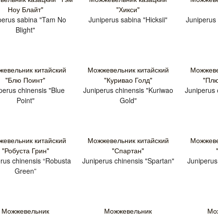
Ноу Блайт"
"Хикси"
perus sabina "Tam No
Juniperus sabina "Hicksii"
Juniperus
Blight"
евельник китайский
Можжевельник китайский
Можжеве
"Блю Поинт"
"Куривао Голд"
"Плю
perus chinensis "Blue
Juniperus chinensis "Kuriwao
Juniperus 
Point"
Gold"
евельник китайский
Можжевельник китайский
Можжеве
"Робуста Грин"
"Спартан"
rus chinensis “Robusta
Juniperus chinensis "Spartan"
Juniperus 
Green”
Можжевельник
Можжевельник
Мо