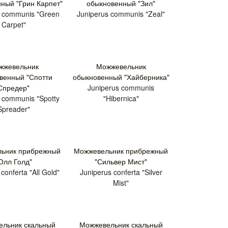
ный "Грин Карпет"
обыкновенный "Зил"
s communis "Green
Juniperus communis "Zeal"
Carpet"
жжевельник
Можжевельник
венный "Спотти
обыкновенный "Хайберника"
Спредер"
Juniperus communis
 communis "Spotty
"Hibernica"
Spreader"
ьник прибрежный
Можжевельник прибрежный
Олл Голд"
"Сильвер Мист"
conferta "All Gold"
Juniperus conferta "Silver
Mist"
льник скальный
Можжевельник скальный