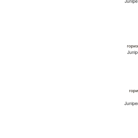
Juniper
гори
Junip
гор
Junipe