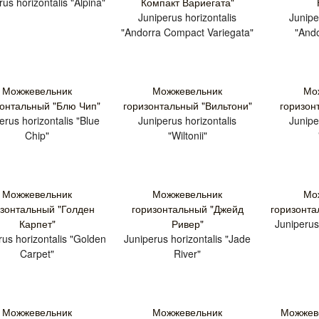
us horizontalis "Alpina"
Компакт Вариегата"
Juniperus horizontalis
Junipe
"Andorra Compact Variegata"
"And
Можжевельник
Можжевельник
Мо
зонтальный "Блю Чип"
горизонтальный "Вильтони"
горизон
erus horizontalis "Blue
Juniperus horizontalis
Junipe
Chip"
"Wiltonii"
Можжевельник
Можжевельник
Мо
изонтальный "Голден
горизонтальный "Джейд
горизонта
Карпет"
Ривер"
Juniperus
rus horizontalis "Golden
Juniperus horizontalis "Jade
Carpet"
River"
Можжевельник
Можжевельник
Можжеве