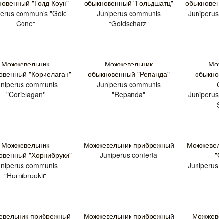
новенный "Голд Коун"
обыкновенный "Гольдшатц"
обыкновен
perus communis "Gold
Juniperus communis
Juniperu
Cone"
"Goldschatz"
Можжевельник
Можжевельник
Мо
овенный "Кориелаган"
обыкновенный "Репанда"
обыкно
uniperus communis
Juniperus communis
"Corielagan"
"Repanda"
Juniperus
Можжевельник
Можжевельник прибрежный
Можжевел
овенный "Хорнибруки"
Juniperus conferta
"
uniperus communis
Juniperus 
"Hornibrookii"
вельник прибрежный
Можжевельник прибрежный
Можжеве