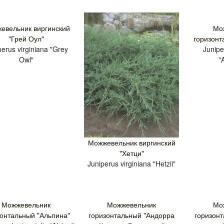
евельник виргинский
Мо
"Грей Оул"
горизонт
perus virginiana "Grey
Junipe
Owl"
"
Можжевельник виргинский
"Хетци"
Juniperus virginiana "Hetzii"
Можжевельник
Можжевельник
Мо
зонтальный "Альпина"
горизонтальный "Андорра
горизон