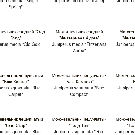
perus media "King of
Juniperus media "Mint Julep"
Juniperu
Spring"
вельник средний "Олд
Можжевельник средний
Можжев
Голд"
"Фитзериана Ауреа"
"Фитз
erus media "Old Gold"
Juniperus media "Pfitzeriana
Juniperus
Aurea"
евельник чешуйчатый
Можжевельник чешуйчатый
Можжевел
"Блю Карпет"
"Блю Компакт"
"
perus squamata "Blue
Juniperus squamata "Blue
Juniperu
Carpet"
Compact"
евельник чешуйчатый
Можжевельник чешуйчатый
Можжевел
"Блю Стар"
"Голд Тип"
"Го
perus squamata "Blue
Juniperus squamata "Gold
Juniperus