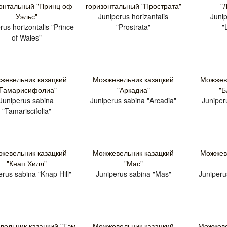
онтальный "Принц оф
горизонтальный "Прострата"
"
Уэльс"
Juniperus horizantalis
Junip
rus horizontalis "Prince
"Prostrata"
"
of Wales"
жевельник казацкий
Можжевельник казацкий
Можжеве
"Tамарисифолиа"
"Аркадиа"
"Б
Juniperus sabina
Juniperus sabina "Arcadia"
Juniper
"Tamariscifolia"
жевельник казацкий
Можжевельник казацкий
Можжеве
"Кнап Хилл"
"Мас"
erus sabina "Knap Hill"
Juniperus sabina "Mas"
Juniperu
ельник казацкий "Тэм
Можжевельник казацкий
Можжеве