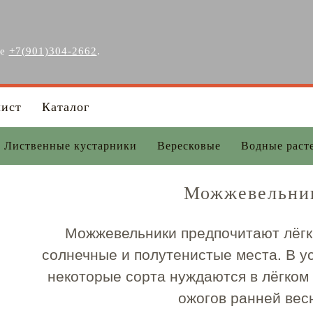
ге
+7(901)304-2662
.
лист
Каталог
Лиственные кустарники
Вересковые
Водные раст
Можжевельни
Можжевельники предпочитают лёгк
солнечные и полутенистые места. В у
некоторые сорта нуждаются в лёгком
ожогов ранней вес