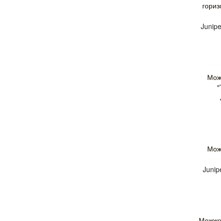
гориз
Junipe
Мож
Мож
Junip
Можжев