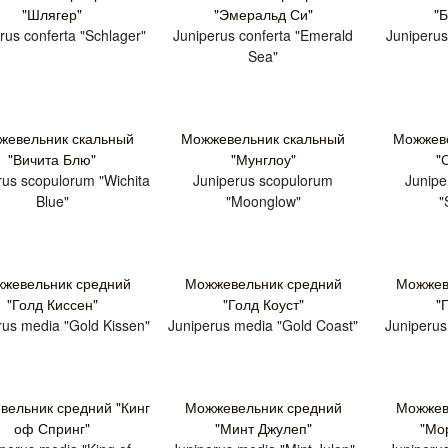
"Шлягер"
"Эмеральд Си"
"
rus conferta "Schlager"
Juniperus conferta "Emerald
Juniperus
Sea"
жевельник скальный
Можжевельник скальный
Можжеве
"Вичита Блю"
"Мунглоу"
"
rus scopulorum "Wichita
Juniperus scopulorum
Junipe
Blue"
"Moonglow"
"
жевельник средний
Можжевельник средний
Можжев
"Голд Киссен"
"Голд Коуст"
"
rus media "Gold Kissen"
Juniperus media "Gold Coast"
Juniperus
ельник средний "Кинг
Можжевельник средний
Можжев
оф Спринг"
"Минт Джулеп"
"Мо