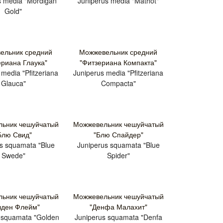
s media "Mordigan
Juniperus media "Mathot"
Gold"
ельник средний
Можжевельник средний
ериана Глаука"
"Фитзериана Компакта"
 media "Pfitzeriana
Juniperus media "Pfitzeriana
Glauca"
Compacta"
ьник чешуйчатый
Можжевельник чешуйчатый
Блю Свид"
"Блю Спайдер"
s squamata "Blue
Juniperus squamata "Blue
Swede"
Spider"
ьник чешуйчатый
Можжевельник чешуйчатый
лден Флейм"
"Денфа Малахит"
 squamata "Golden
Juniperus squamata "Denfa