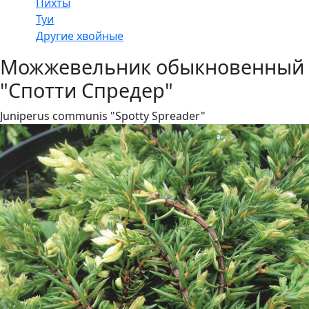
Пихты
Туи
Другие хвойные
Можжевельник обыкновенный
"Спотти Спредер"
Juniperus communis "Spotty Spreader"