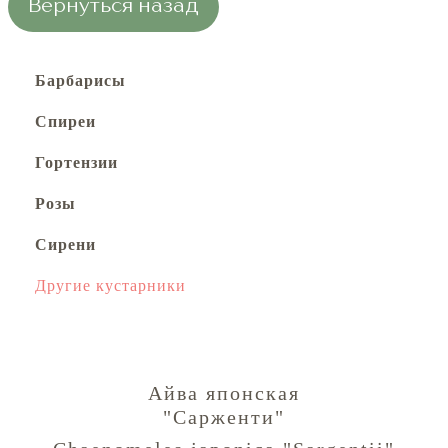
Вернуться назад
Барбарисы
Спиреи
Гортензии
Розы
Сирени
Другие кустарники
Айва японская
"Сарженти"