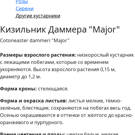
Розы
Сирени
Другие кустарники
Кизильник Даммера "Major"
Cotoneaster dammeri "Major"
Размеры взрослого растения:
низкорослый кустарник
с лежащими побегами, которые со временем
укореняются. Высота взрослого растения 0,15 м,
диаметр до 1,2 м.
Форма кроны:
стелющаяся.
Форма и окраска листьев:
листья мелкие, тёмно-
зелёные, блестящие, сохраняются на побегах весь год.
Осенью окрашиваются в оттенки от жёлтого до красно-
оранжевого и пурпурного.
Время цветения и плоды:
цветки белые, мелкие,