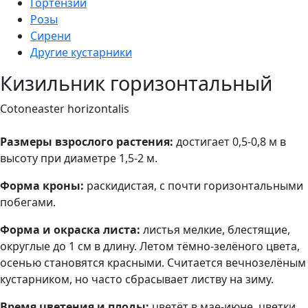
Гортензии
Розы
Сирени
Другие кустарники
Кизильник горизонтальный
Cotoneaster horizontalis
Размеры взрослого растения
:
достигает 0,5-0,8 м в
высоту при диаметре 1,5-2 м.
Форма кроны:
раскидистая, с почти горизонтальными
побегами.
Форма и окраска листа:
листья мелкие, блестящие,
округлые до 1 см в длину. Летом тёмно-зелёного цвета,
осенью становятся красными. Считается вечнозелёным
кустарником, но часто сбрасывает листву на зиму.
Время цветения и плоды:
цветёт в мае-июне, цветки