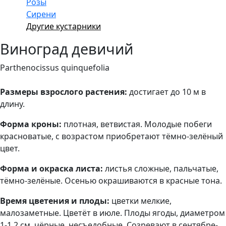
Розы
Сирени
Другие кустарники
Виноград девичий
Parthenocissus quinquefolia
Размеры взрослого растения
:
достигает до 10 м в
длину.
Форма кроны:
плотная, ветвистая. М
олодые побеги
красноватые, с возрастом приобретают тёмно-зелёный
цвет.
Форма и окраска листа:
листья сложные, пальчатые,
тёмно-зелёные. Осенью окрашиваются в красные тона.
Время цветения и плоды:
цветки мелкие,
малозаметные. Цветёт в июле. Плоды ягоды, диаметром
1-1,2 см, чёрные, несъедобные. Созревают в сентябре-