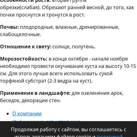
Особенности роста:
вторая группа
обрезки(слабая). Обрезают ранней весной, до того, как
почки проснутся и тронутся в рост.
Почвы:
плодородные, влажные, дренированные,
слабощелочные.
Отношение к свету:
солнце, полутень.
Морозостойкость:
в конце октября - начале ноября
необходимо провести окучивание куста на высоту 10-15
см. Для этого лучше всего использовать сухой
торфяной субстрат (2-3 ведра на куст).
Применение в ландшафте:
для озеленения арок,
беседок, декорации стен.
О компании
Информация для оптовиков
Продолжая работу с сайтом, вы соглашаетесь с
Контакты
использованием файлов cookie и
политикой