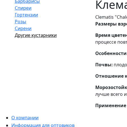
Клема
Барбарисы
Спиреи
Гортензии
Clematis "Cha
Розы
Размеры взро
Сирени
Другие кустарники
Время цвете
процессе повт
Особенности 
Почвы:
плодо
Отношение к 
Морозостойк
лучше всего и
Применение 
О компании
Информация для оптовиков