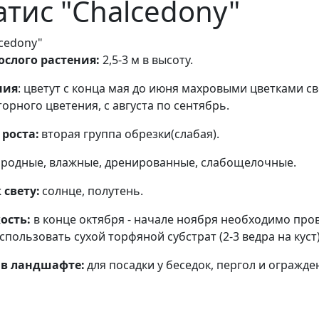
тис "Chalcedony"
lcedony"
слого растения:
2,5-3 м в высоту.
ния
: цветут с конца мая до июня махровыми цветками с
орного цветения, с августа по сентябрь.
роста:
вторая группа обрезки(слабая).
родные, влажные, дренированные, слабощелочные.
свету:
солнце, полутень.
ость:
в конце октября - начале ноября необходимо прове
спользовать сухой торфяной субстрат (2-3 ведра на куст
в ландшафте:
для посадки у беседок, пергол и огражде