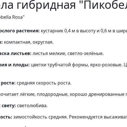
ла гибридная "Пикобе
obella Rosa"
слого растения:
кустарник 0,4 м в высоту и 0,6 м в шир
:
компактная, округлая.
ска листьев:
листья мелкие, светло-зелёные.
ния и плоды:
цветки трубчатой формы, ярко-розовые. Ц
роста:
средняя скорость роста.
очитает лёгкие, плодородные, хорошо дренированные 
свету:
светолюбива.
ость:
зимостойкость средняя. Рекомендуется высаживат