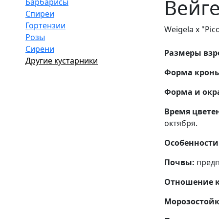
Вейге
Барбарисы
Спиреи
Гортензии
Weigela x "Pic
Розы
Сирени
Размеры взро
Другие кустарники
Форма кроны
Форма и окра
Время цвете
октября.
Особенности 
Почвы:
предп
Отношение к 
Морозостойк