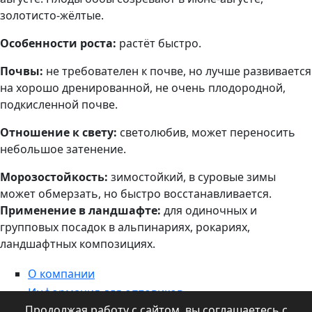
золотисто-жёлтые.
Особенности роста:
растёт быстро.
Почвы:
не требователен к почве, но лучше развивается
на хорошо дренированной, не очень плодородной,
подкисленной почве.
Отношение к свету:
светолюбив, может переносить
небольшое затенение.
Морозостойкость:
зимостойкий, в суровые зимы
может обмерзать, но быстро восстанавливается.
Применение в ландшафте:
для одиночных и
групповых посадок в альпинариях, рокариях,
ландшафтных композициях.
О компании
Информация для оптовиков
Продолжая работу с сайтом, вы соглашаетесь с
Контакты