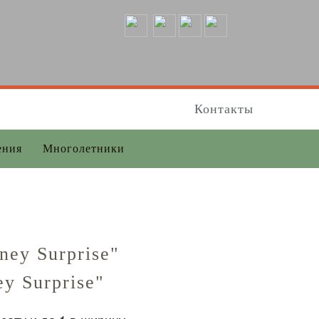
Контакты
ения
Многолетники
ey Surprise"
ey Surprise"