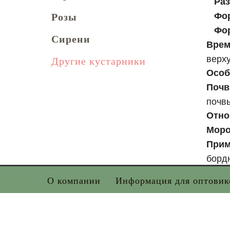
Раз
Фо
Розы
Фор
Сирени
Врем
верх
Другие кустарники
Особ
Поч
почв
Отно
Моро
Прим
борд
О компании
Информация для оптовик