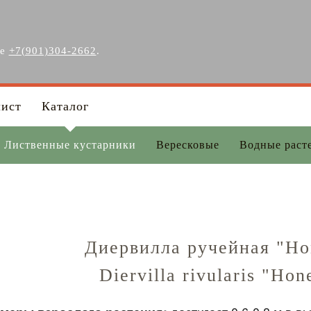
ге
+7(901)304-2662
.
лист
Каталог
Лиственные кустарники
Вересковые
Водные раст
Диервилла ручейная "Hon
Diervilla rivularis "Hon