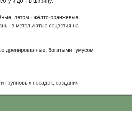
соту и до 1 в ширину.
ёные, летом - жёлто-оранжевые.
аны в метельчатые соцветия на
шо дренированные, богатыми гумусом
и групповых посадок, создания