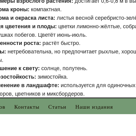
достигает 0,6-0,8 м в вы
меры взрослого растения:
компактная.
рма кроны:
листья весной серебристо-зел
ма и окраска листа:
цветки лимонно-жёлтые, собр
я цветения и плоды:
ушках побегов. Цветёт июнь-июль.
растёт быстро.
енности роста:
нетребовательна, но предпочитает рыхлые, хоро
вы:
ы.
солнце, полутень.
шение к свету:
зимостойка.
зостойкость:
используется для одиночных 
енение в ландшафте:
юров, цветников и миксбордеров.
ов
Контакты
Статьи
Наши издания