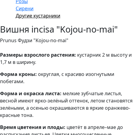
Розы
Сирени
Другие кустарники
Вишня incisa "Kojou-no-mai"
Prunus Фудзи "Kojou-no-mai"
Размеры взрослого растения:
кустарник 2 м высоту и
1,7 м в ширину.
Форма кроны:
округлая, с красиво изогнутыми
побегами.
Форма и окраска листа:
мелкие зубчатые листья,
весной имеют ярко-зелёный оттенок, летом становятся
зелёными, а осенью окрашиваются в яркие оранжево-
красные тона.
Время цветения и плоды:
цветёт в апреле–мае до
распускания листьев. Цветки многочисленные,