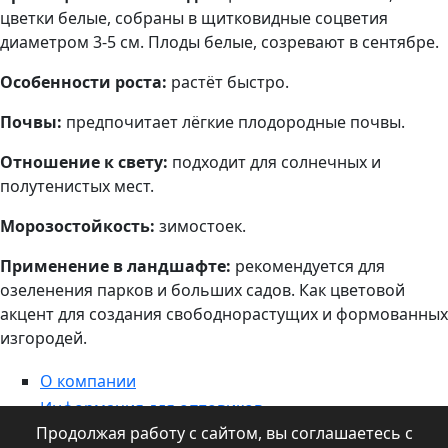
цветки белые, собраны в щитковидные соцветия
диаметром 3-5 см. Плоды белые, созревают в сентябре.
Особенности роста:
растёт быстро.
Почвы:
предпочитает лёгкие плодородные почвы.
Отношение к свету:
подходит для солнечных и
полутенистых ​​мест.
Морозостойкость:
зимостоек.
Применение в ландшафте:
рекомендуется для
озеленения парков и больших садов. Как цветовой
акцент для создания свободнорастущих и формованных
изгородей.
О компании
Информация для оптовиков
Продолжая работу с сайтом, вы соглашаетесь с
Контакты