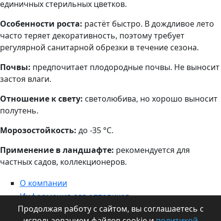
единичных стерильных цветков.
Особенности роста:
растёт быстро. В дождливое лето
часто теряет декоративность, поэтому требует
регулярной санитарной обрезки в течение сезона.
Почвы:
предпочитает плодородные почвы. Не выносит
застоя влаги.
Отношение к свету:
светолюбива, но хорошо выносит
полутень.
Морозостойкость:
до -35 °С.
Применение в ландшафте:
рекомендуется для
частных садов, коллекционеров.
О компании
Информация для оптовиков
Продолжая работу с сайтом, вы соглашаетесь с
Контакты
использованием файлов cookie и
политикой