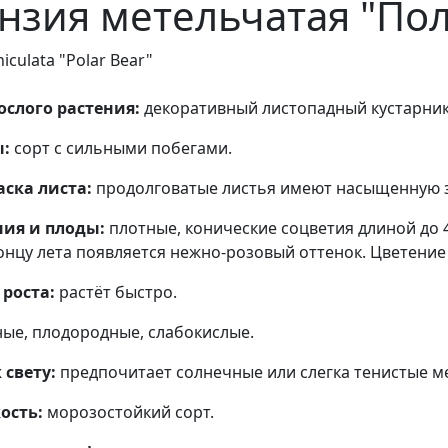
нзия метельчатая "По
iculata "Polar Bear"
слого растения:
декоративный листопадный кустарник в
:
сорт с сильными побегами.
ска листа:
продолговатые листья имеют насыщенную з
ния и плоды:
плотные, конические соцветия длиной до 4
онцу лета появляется нежно-розовый оттенок. Цветение 
роста:
растёт быстро.
ые, плодородные, слабокислые.
свету:
предпочитает солнечные или слегка тенистые ме
ость:
морозостойкий сорт.