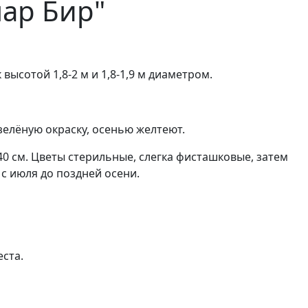
лар Бир"
ысотой 1,8-2 м и 1,8-1,9 м диаметром.
елёную окраску, осенью желтеют.
0 см. Цветы стерильные, слегка фисташковые, затем
с июля до поздней осени.
ста.