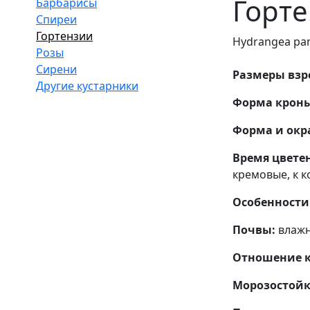
Горте
Барбарисы
Спиреи
Гортензии
Hydrangea pan
Розы
Сирени
Размеры взро
Другие кустарники
Форма кроны
Форма и окра
Время цвете
кремовые, к к
Особенности 
Почвы:
влажн
Отношение к 
Морозостойк