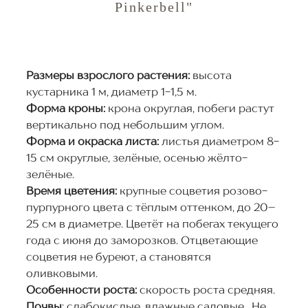
Pinkerbell"
Размеры взрослого растения:
высота
кустарника 1 м, диаметр 1-1,5 м.
Форма кроны:
крона округлая, побеги растут
вертикально под небольшим углом.
Форма и окраска листа:
листья диаметром 8-
15 см округлые, зелёные, осенью жёлто-
зелёные.
Время цветения:
крупные соцветия розово-
пурпурного цвета
с тёплым оттенком, до 20–
25 см в диаметре. Цветёт на побегах текущего
года с июня до заморозков. Отцветающие
соцветия не буреют, а становятся
оливковыми.
Особенности роста:
скорость роста средняя.
Почвы
: слабокислые, влажные садовые.
Не