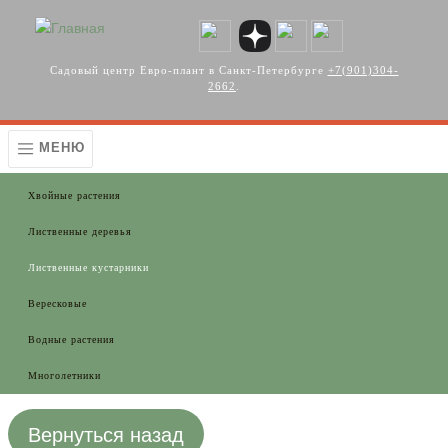
Перейти к основному содержанию
Садовый центр Евро-плант в Санкт-Петербурге
+7(901)304-
2662
.
МЕНЮ
Хвойные растения
Лиственные деревья
Лиственные кустарники
Вересковые
Водные растения
Многолетники
Вернуться назад