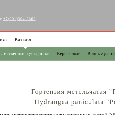
ге
+7(901)304-2662
.
ист
Каталог
Лиственные кустарники
Вересковые
Водные раст
Гортензия метельчатая "
Hydrangea paniculata "Pe