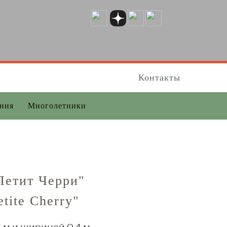
Контакты
ения
Многолетники
Петит Черри"
tite Cherry"