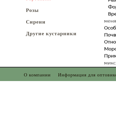
Раз
Фор
Розы
Вр
Сирени
меня
Особ
Другие кустарники
Почв
Отно
Моро
Прим
микс
О компании
Информация для оптовик