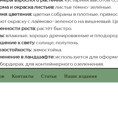
меры взрослого растения:
кустарник высотой 0,5
ма и окраска листьев:
листья тёмно-зелёные.
емя цветения:
цветки собраны в плотные, прямо
ют окраску с лаймово-зеленого на вишневый. Цве
енности роста:
растёт быстро.
ы:
влажные, хорошо дренированные и плодоро
шение к свету:
солнце, полутень.
зостойкость:
зимостойка.
енение в ландшафте:
используется для оформл
бордерах, для контейнерного озеленения.
ов
Контакты
Статьи
Наши издания