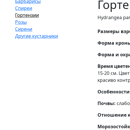
Горте
Барбарисы
Спиреи
Гортензии
Hydrangea pani
Розы
Сирени
Размеры взро
Другие кустарники
Форма кроны
Форма и окра
Время цвете
15-20 см. Цв
красиво конт
Особенности
Почвы:
слабо
Отношение к
Морозостойк