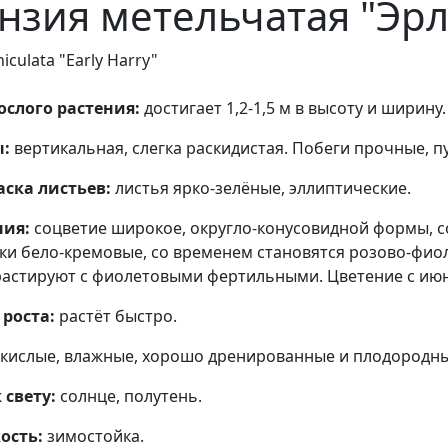
нзия метельчатая "Эрл
culata "Early Harry"
слого растения:
достигает 1,2-1,5 м в высоту и ширину.
:
вертикальная, слегка раскидистая. Побеги прочные, п
ска листьев:
листья ярко-зелёные, эллиптические.
ния:
соцветие широкое, округло-конусовидной формы, с
етки бело-кремовые, со временем становятся розово-фи
растируют с фиолетовыми фертильными. Цветение с июн
 роста:
растёт быстро.
кислые, влажные, хорошо дренированные и плодородны
 свету:
солнце, полутень.
ость:
зимостойка.