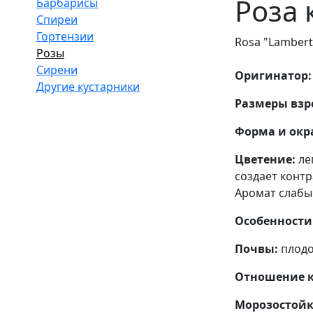
Роза 
Барбарисы
Спиреи
Гортензии
Rosa "Lambert
Розы
Сирени
Оригинатор
Другие кустарники
Размеры взр
Форма и окр
Цветение:
ле
создает контр
Аромат слабы
Особенности
Почвы:
плодо
Отношение к
Морозостойк