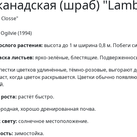
канадская (шраб) "Lamb
 Closse"
:
Ogilvie (1994)
ослого растения:
высота до 1 м ширина 0,8 м. Побеги 
аска листьев:
ярко-зелёные, блестящие. Подверженнос
пестки цветков удлинённые, тёмно-розовые, выгорают д
аст, когда цветок раскрывается. Цветки обычно появля
й.
 роста:
растёт быстро.
родная, хорошо дренированная почва.
 свету:
солнечное местоположение.
ость:
зимостойка.