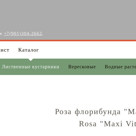
ге
+7(901)304-2662
.
лист
Каталог
Лиственные кустарники
Вересковые
Водные раст
Роза флорибунда "Ma
Rosa "Maxi Vi