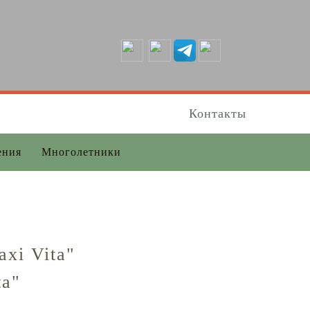
Контакты
ения
Многолетники
xi Vita"
ta"