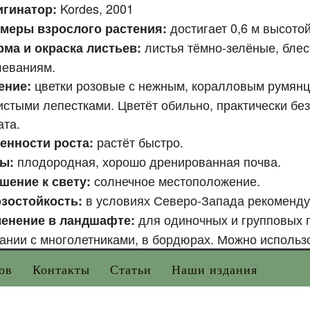
Kordes, 2001
гинатор:
достигает 0,6 м высотой
меры взрослого растения:
листья тёмно-зелёные, блес
ма и окраска листьев:
леваниям.
цветки розовые с нежным, коралловым румянц
ение:
стыми лепестками. Цветёт обильно, практически без
ата.
растёт быстро.
енности роста:
плодородная, хорошо дренированная почва.
ы:
солнечное местоположение.
шение к свету:
в условиях Северо-Запада рекомендуе
зостойкость:
для одиночных и групповых п
енение в ландшафте:
ании с многолетниками, в бордюрах. Можно использ
ов
Контакты
Статьи
Наши издания