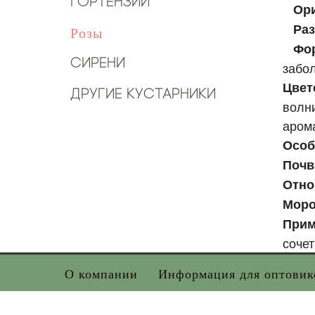
Гортензии
Ори
Раз
Розы
Фор
Сирени
забо
Цвет
Другие кустарники
волни
аром
Особ
Почв
Отно
Моро
Прим
сочет
О компании
Информация для оптовик