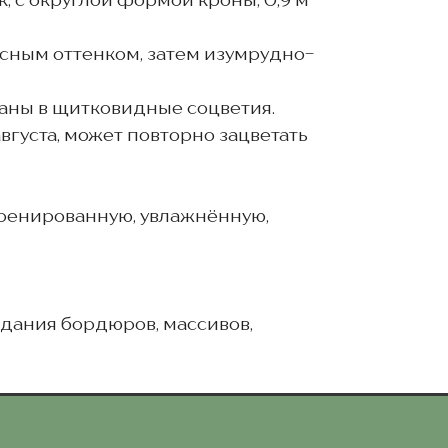
, с округлой формой кроны, 0,9 м
асным оттенком, затем изумрудно-
раны в щитковидные соцветия.
вгуста, может повторно зацветать
дренированную, увлажнённую,
дания бордюров, массивов,