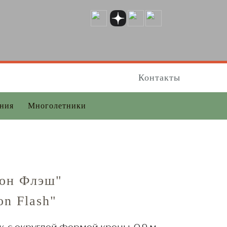
Контакты
ения
Многолетники
еон Флэш"
on Flash"