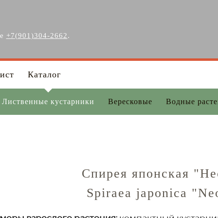
ге
+7(901)304-2662
.
ист
Каталог
Лиственные кустарники
Вересковые
Водные раст
Спирея японская "Н
Spiraea japonica "Ne