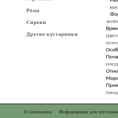
Раз
вы
Розы
Фор
Сирени
зелё
Врем
Другие кустарники
Цвет
осен
Особ
Почв
плод
Отно
Моро
Прим
ланд
О компании
Информация для оптовик