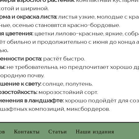
меры взрослого растения:
компактный кустарник
сотой и шириной.
ма и окраска листа:
листья узкие, молодые с кр
ные, осенью становятся красно-бордовые.
я цветения:
цветки лилово-красные, яркие, соб
ёт обильно и продолжительно с июня до конца а
ью
.
енности роста:
растёт быстро.
ы:
не требовательна, но предпочитает хорошо 
ородную почву.
шение к свету:
солнце, полутень.
зостойкость:
морозостойкий сорт.
енения в ландшафте:
хорошо подойдёт для соз
шафтных композиций, миксбордеров.
ов
Контакты
Статьи
Наши издания