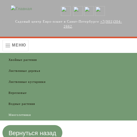
Перейти к основному содержанию
Садовый центр Евро-плант в Санкт-Петербурге
+7(901)304-
2662
.
МЕНЮ
Хвойные растения
Лиственные деревья
Лиственные кустарники
Вересковые
Водные растения
Многолетники
Вернуться назад