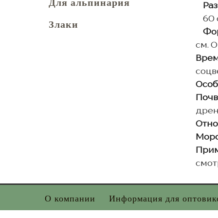
Для альпинария
Раз
60 
Злаки
Фор
см. 
Врем
соцв
Особ
Почв
дрен
Отно
Моро
Прим
смот
О компании
Информация для оптовик