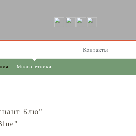
Контакты
ения
Многолетники
гнант Блю"
Blue"