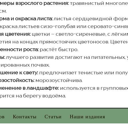
меры взрослого растения:
травянистый многоле
см.
ма и окраска листа:
листья сердцевидной формы
Окраска листьев сизо-голубая или серовато-синяя
я цветения:
цветки – светло-сиреневые, с лёгк
етия на концах прямостоячих цветоносов. Цветен
енности роста:
растёт быстро.
ы:
лучшего развития достигают на питательных,
ированных почвах.
шение к свету:
предпочитает тенистые или полу
зостойкость:
морозоустойчива.
енение в ландшафте:
используется в групповы
рится на берегу водоёма.
ов
Контакты
Статьи
Наши издания