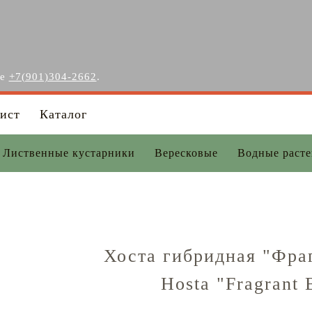
ге
+7(901)304-2662
.
ист
Каталог
Лиственные кустарники
Вересковые
Водные раст
Хоста гибридная "Фра
Hosta "Fragrant 