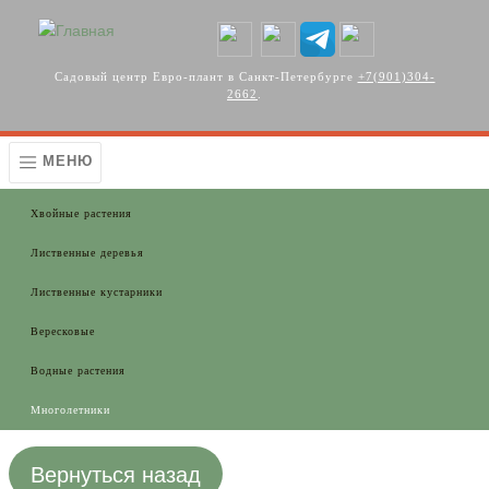
Перейти к основному содержанию
Садовый центр Евро-плант в Санкт-Петербурге
+7(901)304-
2662
.
МЕНЮ
Хвойные растения
Лиственные деревья
Лиственные кустарники
Вересковые
Водные растения
Многолетники
Вернуться назад