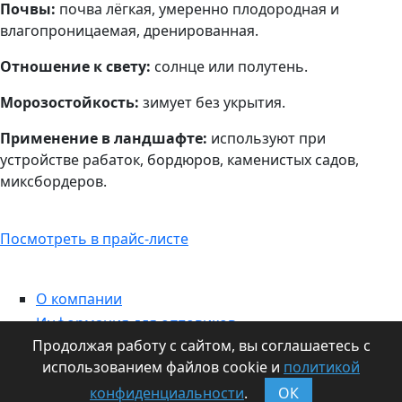
Почвы:
почва лёгкая, умеренно плодородная и
влагопроницаемая, дренированная.
Отношение к свету:
солнце или полутень.
Морозостойкость:
зимует без укрытия.
Применение в ландшафте:
используют при
устройстве рабаток, бордюров, каменистых садов,
миксбордеров.
Посмотреть в прайс-листе
О компании
Информация для оптовиков
Продолжая работу с сайтом, вы соглашаетесь с
Контакты
использованием файлов cookie и
политикой
Статьи
конфиденциальности
.
ОК
Наши издания