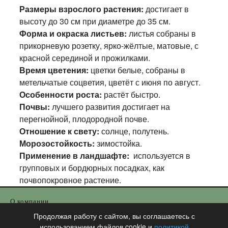
Размеры взрослого растения:
достигает в
высоту до 30 см при диаметре до 35 см.
Форма и окраска листьев:
листья собраны в
прикорневую розетку, ярко-жёлтые, матовые, с
красной серединой и прожилками.
Время цветения:
цветки белые, собраны в
метельчатые соцветия, цветёт с июня по август.
Особенности роста:
растёт быстро.
Почвы:
лучшего развития достигает на
перегнойной, плодородной почве.
Отношение к свету:
солнце, полутень.
Морозостойкость:
зимостойка.
Применение в ландшафте:
используется в
групповых и бордюрных посадках, как
почвопокровное растение.
О компании
Информация для оптовиков
Продолжая работу с сайтом, вы соглашаетесь с
использованием файлов cookie и
политикой
Контакты